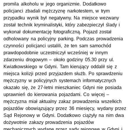
promila alkoholu w jego organizmie. Dodatkowo
policjanci zbadali mężczyznę narkotestem, w trym
przypadku wynik był negatywny. Na miejsce wezwany
został technik kryminalistyki, który zabezpieczył ślady i
wykonał dokumentację fotograficzną. Pojazd został
odholowany na policyjny parking. Podczas prowadzenia
czynności policjanci ustalili, że ten sam samochód
prawdopodobnie uczestniczył wcześniej w innym
zdarzeniu drogowym – około godziny 05.30 przy ul.
Kwiatkowskiego w Gdyni. Tam kierujący oddalił się z
miejsca kolizji przed przyjazdem służb. Po sprawdzeniu
mężczyzny w policyjnych systemach informatycznych
okazało się, że 27-letni mieszkaniec Gdyni nie posiada
uprawnień do kierowania pojazdami. Co więcej –
mężczyzna miał aktualny zakaz prowadzenia wszelkich
pojazdów obowiązujący przez 36 miesięcy, wydany przez
Sąd Rejonowy w Gdyni. Dodatkowo ciążyły na nim dwa
dożywotnie zakazy prowadzenia pojazdów
mechanicznych wydane przez sądy rejonowe w Gdyni i