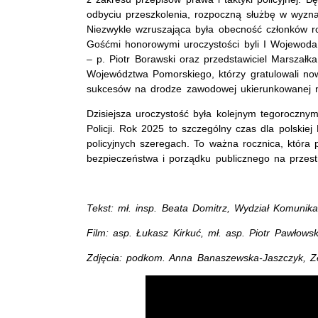
odbyciu przeszkolenia, rozpoczną służbę w wyzn
Niezwykle wzruszająca była obecność członków rod
Gośćmi honorowymi uroczystości byli I Wojewoda
– p. Piotr Borawski oraz przedstawiciel Marsza
Województwa Pomorskiego, którzy gratulowali nowo
sukcesów na drodze zawodowej ukierunkowanej n
Dzisiejsza uroczystość była kolejnym tegoroczn
Policji. Rok 2025 to szczególny czas dla polskiej
policyjnych szeregach. To ważna rocznica, która
bezpieczeństwa i porządku publicznego na przestr
Tekst: mł. insp. Beata Domitrz, Wydział Komuni
Film: asp. Łukasz Kirkuć, mł. asp. Piotr Pawło
Zdjęcia: podkom. Anna Banaszewska-Jaszczyk, 