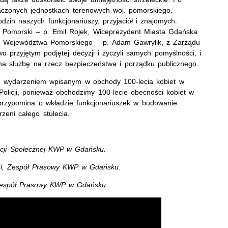
aczonych jednostkach terenowych woj. pomorskiego.
zin naszych funkcjonariuszy, przyjaciół i znajomych.
 Pomorski – p. Emil Rojek, Wiceprezydent Miasta Gdańska
łka Województwa Pomorskiego – p. Adam Gawrylik, z Zarządu
 przyjętym podjętej decyzji i życzyli samych pomyślności, i
a służbę na rzecz bezpieczeństwa i porządku publicznego.
ym wydarzeniem wpisanym w obchody 100-lecia kobiet w
 Policji, ponieważ obchodzimy 100-lecie obecności kobiet w
 przypomina o wkładzie funkcjonariuszek w budowanie
zeni całego stulecia.
kacji Społecznej KWP w Gdańsku.
wski, Zespół Prasowy KWP w Gdańsku.
Zespół Prasowy KWP w Gdańsku.