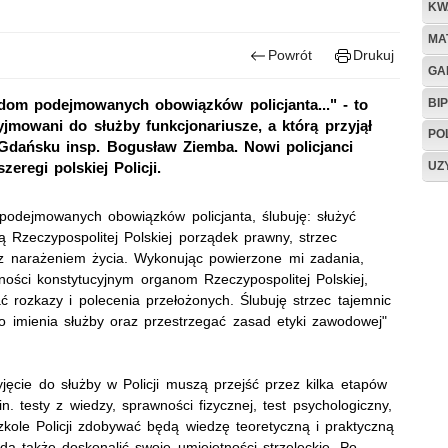
KW
MA
Powrót
Drukuj
GA
BIP
adom podejmowanych obowiązków policjanta..." - to
yjmowani do służby funkcjonariusze, a którą przyjął
PO
Gdańsku insp. Bogusław Ziemba. Nowi policjanci
UZ
eregi polskiej Policji.
 podejmowanych obowiązków policjanta, ślubuję: służyć
ą Rzeczypospolitej Polskiej porządek prawny, strzec
 z narażeniem życia. Wykonując powierzone mi zadania,
ności konstytucyjnym organom Rzeczypospolitej Polskiej,
 rozkazy i polecenia przełożonych. Ślubuję strzec tajemnic
o imienia służby oraz przestrzegać zasad etyki zawodowej"
.
jęcie do służby w Policji muszą przejść przez kilka etapów
n. testy z wiedzy, sprawności fizycznej, test psychologiczny,
zkole Policji zdobywać będą wiedzę teoretyczną i praktyczną
ędą także doskonalić swoje umiejętności strzeleckie. Po