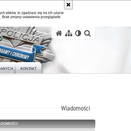
ych plików, to zgadzasz się na ich użycie
. Brak zmiany ustawienia przeglądarki
otwórz wysz
DANYCH
KONTAKT
Wiadomości
ADOMOŚCI