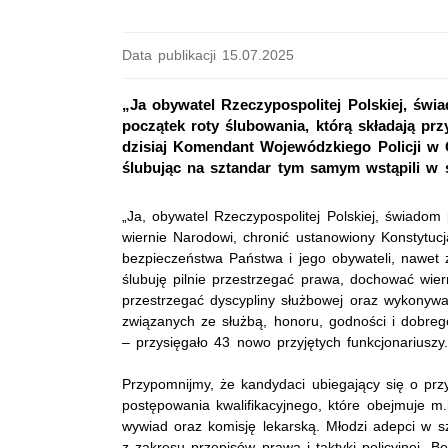
Data publikacji 15.07.2025
„Ja obywatel Rzeczypospolitej Polskiej, świ
początek roty ślubowania, którą składają prz
dzisiaj Komendant Wojewódzkiego Policji w 
ślubując na sztandar tym samym wstąpili w sz
„Ja, obywatel Rzeczypospolitej Polskiej, świadom
wiernie Narodowi, chronić ustanowiony Konstytucj
bezpieczeństwa Państwa i jego obywateli, nawet
ślubuję pilnie przestrzegać prawa, dochować wier
przestrzegać dyscypliny służbowej oraz wykonywać
związanych ze służbą, honoru, godności i dobreg
– przysięgało 43 nowo przyjętych funkcjonariuszy
Przypomnijmy, że kandydaci ubiegający się o przy
postępowania kwalifikacyjnego, które obejmuje m.i
wywiad oraz komisję lekarską. Młodzi adepci w s
z zakresu przepisów prawa i taktyki policyjnej. B