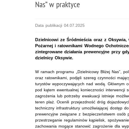
Nas” w praktyce
Data publikacji 04.07.2025
Dzielnicowi ze Śródmieścia oraz z Oksywia,
Pożarnej i ratownikami Wodnego Ochotnicze
zintegrowane działania prewencyjne przy gdyń
dzielnicy Oksywie.
W ramach programu „Dzielnicowy Bliżej Nas”, pol
oraz ratownikami, podjęli szereg czynności maj
turystów wypoczywających nad wodą. Głównym cel
pod kątem ewentualnej konieczności interwencji 
zagrożenia lub potrzeby ewakuacji istnieje możli
teren plaż. Ocenili przejezdność dróg dojazdowyc
techniczny infrastruktury umożliwiającej dostęp d
prewencyjne związane z bezpieczeństwem osób p
przestrzeganie regulaminów kąpielisk, spożywani
zachowania mogące stanowić zagrożenie dla wyp