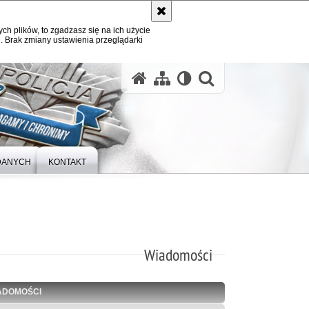
ych plików, to zgadzasz się na ich użycie
. Brak zmiany ustawienia przeglądarki
otwórz wysz
DANYCH
KONTAKT
Wiadomości
ADOMOŚCI