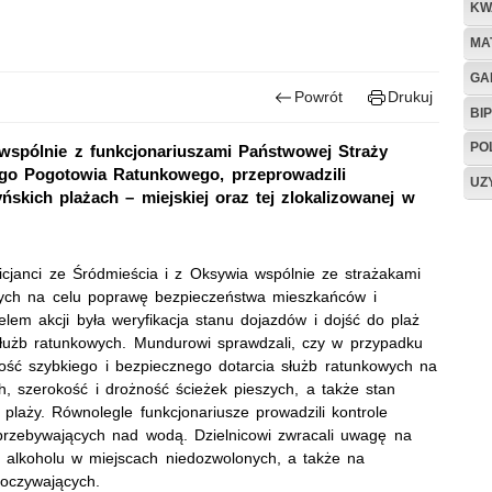
KW
MA
GA
Powrót
Drukuj
BIP
PO
 wspólnie z funkcjonariuszami Państwowej Straży
go Pogotowia Ratunkowego, przeprowadzili
UZ
skich plażach – miejskiej oraz tej zlokalizowanej w
icjanci ze Śródmieścia i z Oksywia wspólnie ze strażakami
ących na celu poprawę bezpieczeństwa mieszkańców i
em akcji była weryfikacja stanu dojazdów i dojść do plaż
służb ratunkowych. Mundurowi sprawdzali, czy w przypadku
wość szybkiego i bezpiecznego dotarcia służb ratunkowych na
h, szerokość i drożność ścieżek pieszych, a także stan
o plaży. Równolegle funkcjonariusze prowadzili kontrole
rzebywających nad wodą. Dzielnicowi zwracali uwagę na
e alkoholu w miejscach niedozwolonych, a także na
oczywających.