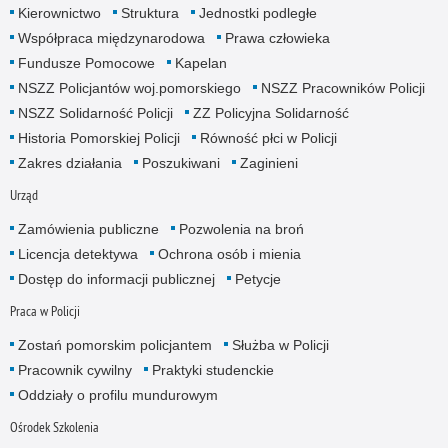
Kierownictwo
Struktura
Jednostki podległe
Współpraca międzynarodowa
Prawa człowieka
Fundusze Pomocowe
Kapelan
NSZZ Policjantów woj.pomorskiego
NSZZ Pracowników Policji
NSZZ Solidarność Policji
ZZ Policyjna Solidarność
Historia Pomorskiej Policji
Równość płci w Policji
Zakres działania
Poszukiwani
Zaginieni
Urząd
Zamówienia publiczne
Pozwolenia na broń
Licencja detektywa
Ochrona osób i mienia
Dostęp do informacji publicznej
Petycje
Praca w Policji
Zostań pomorskim policjantem
Służba w Policji
Pracownik cywilny
Praktyki studenckie
Oddziały o profilu mundurowym
Ośrodek Szkolenia