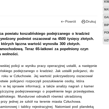
KW
MA
GA
Powrót
Drukuj
BIP
PO
ca powiatu koszalińskiego podejrzanego o kradzież
ywdzony podmiot oszacował na 4500 tysięcy złotych.
UZ
 których łączna wartość wynosiła 300 złotych.
samochodową. Teraz 65-latkowi za popełniony czyn
a wolności.
kiej policji w wyniku pracy operacyjnej ustalili, a następnie
skiego podejrzanego o kradzież. Jak ustalili policjanci, do
 roku w Człuchowie. Jej wartość pokrzywdzony oszacował
twie policjanci rozpoczęli poszukiwanie osoby, która
 w tej sprawie informacji, a także analizy nagrań z kamer
mężczyznę podejrzewanego o popełnienie tego przestępstwa.
alińskiego. Mundurowi odnaleźli również ukradzioną
 przy jednej ze szkół na terenie miasta Człuchowa.
amionowej i tablicy rejestracyjnej. Natomiast pod plandeką