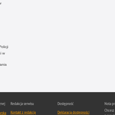
w
olicji
i w
ania
znej
Redakcja serwisu
Dostępność
Nota p
Chcesz 
Kontakt z redakcją
Deklaracja dostępności
orska