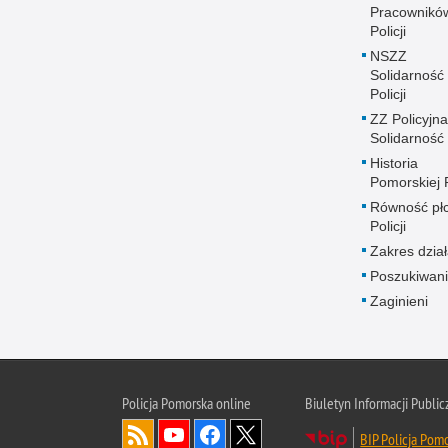
Pracownikó
Policji
NSZZ
Solidarność
Policji
ZZ Policyjna
Solidarność
Historia
Pomorskiej P
Równość płc
Policji
Zakres dział
Poszukiwani
Zaginieni
Policja Pomorska online
Biuletyn Informacji Public
BIP Policja Pom