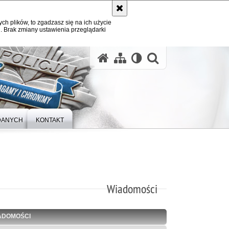
ych plików, to zgadzasz się na ich użycie
. Brak zmiany ustawienia przeglądarki
otwórz wysz
DANYCH
KONTAKT
Wiadomości
ADOMOŚCI