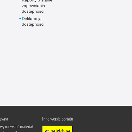
zapewniania
dostępności
Deklaracja
dostępności
rawna
Inne wersje portalu
wykorzystać materiał
wersja tekstowa