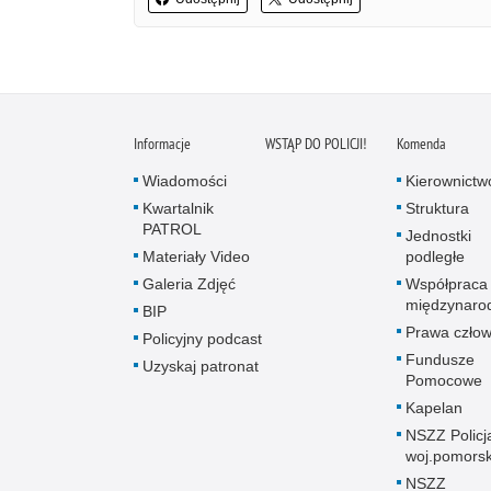
Informacje
WSTĄP DO POLICJI!
Komenda
Wiadomości
Kierownictw
Kwartalnik
Struktura
PATROL
Jednostki
Materiały Video
podległe
Galeria Zdjęć
Współpraca
międzynaro
BIP
Prawa człow
Policyjny podcast
Fundusze
Uzyskaj patronat
Pomocowe
Kapelan
NSZZ Policj
woj.pomors
NSZZ