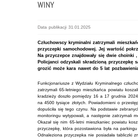
WINY
Data publikacji 31.01.2025
Człuchowscy kryminalni zatrzymali mieszkań
przyczepki samochodowej. Jej wartość pokrz
Na przyczepce znajdowały się dwie choinki ,
Policjanci odzyskali skradzioną przyczepkę 
grozić może kara nawet do 5 lat pozbawieni
Funkcjonariusze z Wydziału Kryminalnego człuchows
zatrzymali 65-letniego mieszkańca powiatu koszaliń
kradzieży doszło pomiędzy 16 a 17 grudnia 2024
na 4500 tysiące złotych. Powiadomieni o przestęps
dopuściła się tego czynu. Na podstawie zebranych
monitoringu wytypowali, a następnie zatrzymali 
Okazał się nim 65-letni mieszkaniec powiatu kosz
przyczepkę, która pozostawiona była na parkingu
Odnaleziona przyczepka nie posiadała tabliczki zn