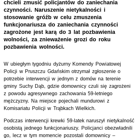
chcieli zmusić policjantów do zaniechania
czynności. Naruszenie nietykalności i
stosowanie gróźb w celu zmuszenia
funkcjonariusza do zaniechania czynności
zagrożone jest karą do 3 lat pozbawienia
wolności, za znieważenie grozi do roku
pozbawienia wolności.
W ubiegłym tygodniu dyżurny Komendy Powiatowej
Policji w Pruszczu Gdańskim otrzymał zgłoszenie o
potrzebie interwencji w jednym z domów na terenie
gminy Suchy Dąb, gdzie domownicy czuli się zagrożeni
z powodu agresywnego zachowania 59-letniego
mężczyzny. Na miejsce pojechali mundurowi z
Komisariatu Policji w Trąbkach Wielkich.
Podczas interwencji krewki 59-latek naruszył nietykalność
osobistą jednego funkcjonariuszy. Policjanci obezwładnili
go, lecz w tym momencie pozostali domownicy –