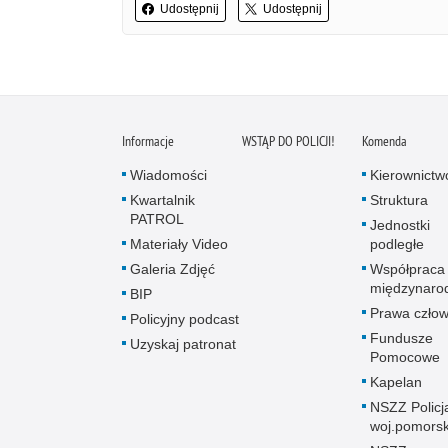
Udostępnij
Udostępnij
Informacje
WSTĄP DO POLICJI!
Komenda
Wiadomości
Kierownictw
Kwartalnik
Struktura
PATROL
Jednostki
Materiały Video
podległe
Galeria Zdjęć
Współpraca
międzynaro
BIP
Prawa człow
Policyjny podcast
Fundusze
Uzyskaj patronat
Pomocowe
Kapelan
NSZZ Policj
woj.pomors