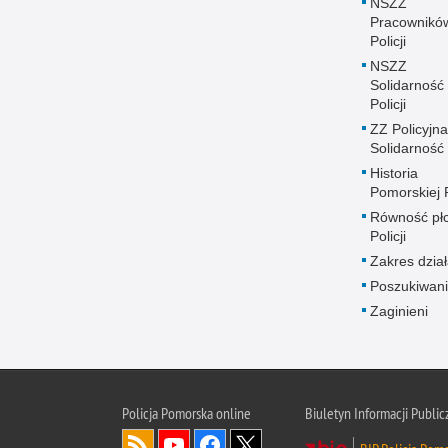
NSZZ
Pracownikó
Policji
NSZZ
Solidarność
Policji
ZZ Policyjna
Solidarność
Historia
Pomorskiej P
Równość płc
Policji
Zakres dział
Poszukiwani
Zaginieni
Policja Pomorska online
Biuletyn Informacji Public