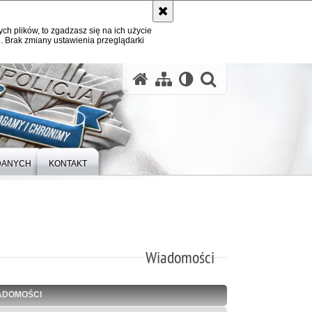
ych plików, to zgadzasz się na ich użycie
. Brak zmiany ustawienia przeglądarki
otwórz wysz
DANYCH
KONTAKT
Wiadomości
ADOMOŚCI