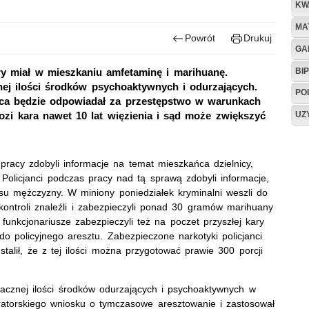
KW
MA
Powrót
Drukuj
GA
BIP
óry miał w mieszkaniu amfetaminę i marihuanę.
nej ilości środków psychoaktywnych i odurzających.
PO
awca będzie odpowiadał za przestępstwo w warunkach
UZ
ozi kara nawet 10 lat więzienia i sąd może zwiększyć
pracy zdobyli informacje na temat mieszkańca dzielnicy,
Policjanci podczas pracy nad tą sprawą zdobyli informacje,
esu mężczyzny. W miniony poniedziałek kryminalni weszli do
kontroli znaleźli i zabezpieczyli ponad 30 gramów marihuany
nkcjonariusze zabezpieczyli też na poczet przyszłej kary
ł do policyjnego aresztu. Zabezpieczone narkotyki policjanci
alił, że z tej ilości można przygotować prawie 300 porcji
acznej ilości środków odurzających i psychoaktywnych w
uratorskiego wniosku o tymczasowe aresztowanie i zastosował