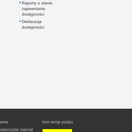
Raporty o stanie
zapewniania
dostępności
Deklaracja
dostępności
rawna
Inne wersje portalu
wykorzystać materiał