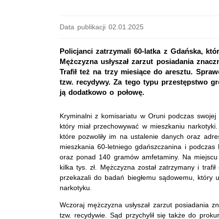
Data publikacji 02.01.2025
Policjanci zatrzymali 60-latka z Gdańska, kt
Mężczyzna usłyszał zarzut posiadania znacz
Trafił też na trzy miesiące do aresztu. Spr
tzw. recydywy. Za tego typu przestępstwo gr
ją dodatkowo o połowę.
Kryminalni z komisariatu w Oruni podczas swojej 
który miał przechowywać w mieszkaniu narkotyki. 
które pozwoliły im na ustalenie danych oraz adr
mieszkania 60-letniego gdańszczanina i podczas 
oraz ponad 140 gramów amfetaminy. Na miejscu fu
kilka tys. zł. Mężczyzna został zatrzymany i trafi
przekazali do badań biegłemu sądowemu, który ust
narkotyku.
Wczoraj mężczyzna usłyszał zarzut posiadania zn
tzw. recydywie. Sąd przychylił się także do prok