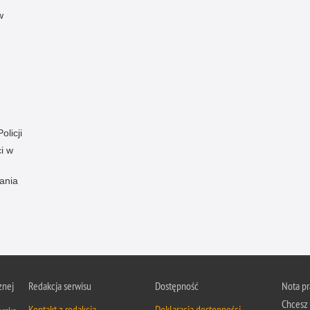
w
olicji
i w
ania
znej
Redakcja serwisu
Dostępność
Nota p
Chcesz 
Kontakt z redakcją
Deklaracja dostępności