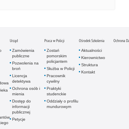
Urząd
Praca w Policji
Ośrodek Szkolenia
Ochrona D
o
Zamówienia
Zostań
Aktualności
publiczne
pomorskim
Kierownictwo
policjantem
Pozwolenia na
Struktura
broń
Służba w Policji
Kontakt
Licencja
Pracownik
detektywa
cywilny
dowa
Ochrona osób i
Praktyki
ieka
mienia
studenckie
Dostęp do
Oddziały o profilu
informacji
mundurowym
publicznej
antów
Petycje
kiego