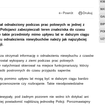
KW
MA
Powrót
Drukuj
GA
BIP
ał odnaleziony podczas prac polowych w jednej z
licjanci zabezpieczali teren znaleziska do czasu
PO
e takie przedmioty mimo upływu lat w dalszym ciągu
UZ
 odnalezienia niewybuchów należy jak najszybciej
ji.
cza otrzymali informację o odnalezieniu niewybuchu z czasów
 został wykopany z ziemi podczas prac polowych
atychmiast skierował na miejsce funkcjonariuszy, którzy
osób postronnych do czasu przyjazdu saperów.
mioty pomimo upływu lat mogą być w dalszym ciągu bardzo
przenoszenie czy rozbrajanie. Takie nieodpowiedzialne
.
niewypały, pod żadnym pozorem nie wolno ich dotykać ani
iej powiadomić najbliższą jednostkę Policji. Porozmawiajmy