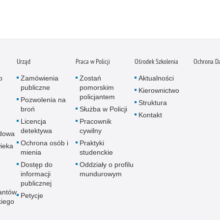
Urząd
Praca w Policji
Ośrodek Szkolenia
Ochrona D
o
Zamówienia
Zostań
Aktualności
publiczne
pomorskim
Kierownictwo
policjantem
Pozwolenia na
Struktura
broń
Służba w Policji
Kontakt
Licencja
Pracownik
detektywa
cywilny
dowa
Ochrona osób i
Praktyki
ieka
mienia
studenckie
Dostęp do
Oddziały o profilu
informacji
mundurowym
publicznej
antów
Petycje
kiego