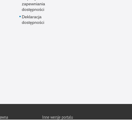
zapewniania
dostępności
Deklaracja
dostępności
rawna
Inne wersje portalu
wykorzystać materiał
wersja tekstowa
su Policja Pomorska.