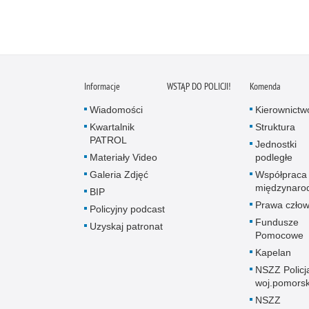
Informacje
WSTĄP DO POLICJI!
Komenda
Wiadomości
Kierownictw
Kwartalnik
Struktura
PATROL
Jednostki
Materiały Video
podległe
Galeria Zdjęć
Współpraca
międzynaro
BIP
Prawa człow
Policyjny podcast
Fundusze
Uzyskaj patronat
Pomocowe
Kapelan
NSZZ Policj
woj.pomors
NSZZ