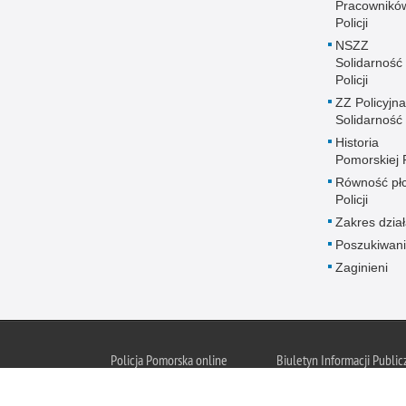
Pracownikó
Policji
NSZZ
Solidarność
Policji
ZZ Policyjna
Solidarność
Historia
Pomorskiej P
Równość płc
Policji
Zakres dział
Poszukiwani
Zaginieni
Policja Pomorska online
Biuletyn Informacji Public
BIP Policja Pom