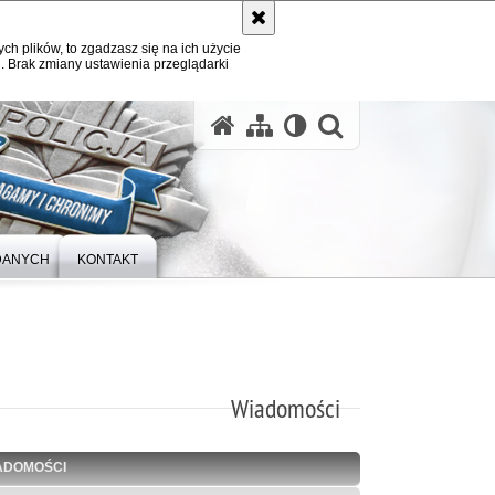
ych plików, to zgadzasz się na ich użycie
. Brak zmiany ustawienia przeglądarki
otwórz wysz
DANYCH
KONTAKT
Wiadomości
ADOMOŚCI