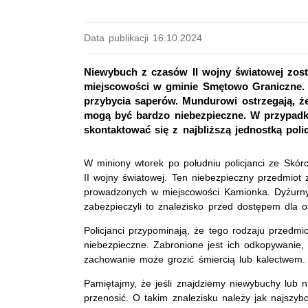
Data publikacji 16.10.2024
Niewybuch z czasów II wojny światowej zost
miejscowości w gminie Smętowo Graniczne. Po
przybycia saperów. Mundurowi ostrzegają, ż
mogą być bardzo niebezpieczne. W przypadku
skontaktować się z najbliższą jednostką polic
W miniony wtorek po południu policjanci ze Skór
II wojny światowej. Ten niebezpieczny przedmiot
prowadzonych w miejscowości Kamionka. Dyżurny n
zabezpieczyli to znalezisko przed dostępem dla 
Policjanci przypominają, że tego rodzaju przed
niebezpieczne. Zabronione jest ich odkopywanie, 
zachowanie może grozić śmiercią lub kalectwem
Pamiętajmy, że jeśli znajdziemy niewybuchy lub 
przenosić. O takim znalezisku należy jak najszybc