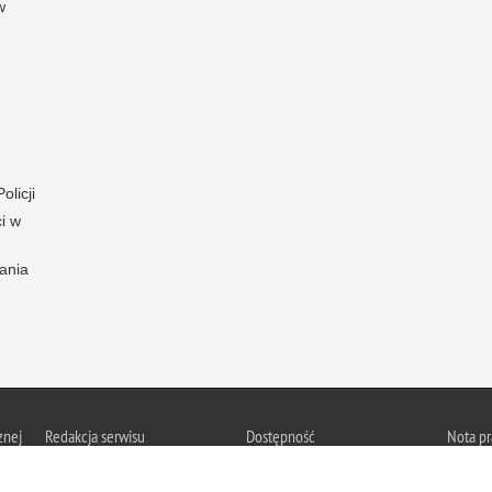
w
olicji
i w
ania
znej
Redakcja serwisu
Dostępność
Nota p
Chcesz 
Kontakt z redakcją
Deklaracja dostępności
orska
z serwi