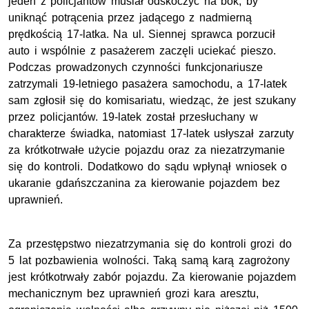
jeden z policjantów musiał odskoczyć na bok, by
uniknąć potrącenia przez jadącego z nadmierną
prędkością 17-latka. Na ul. Siennej sprawca porzucił
auto i wspólnie z pasażerem zaczęli uciekać pieszo.
Podczas prowadzonych czynności funkcjonariusze
zatrzymali 19-letniego pasażera samochodu, a 17-latek
sam zgłosił się do komisariatu, wiedząc, że jest szukany
przez policjantów. 19-latek został przesłuchany w
charakterze świadka, natomiast 17-latek usłyszał zarzuty
za krótkotrwałe użycie pojazdu oraz za niezatrzymanie
się do kontroli. Dodatkowo do sądu wpłynął wniosek o
ukaranie gdańszczanina za kierowanie pojazdem bez
uprawnień.
Za przestępstwo niezatrzymania się do kontroli grozi do
5 lat pozbawienia wolności. Taką samą karą zagrożony
jest krótkotrwały zabór pojazdu. Za kierowanie pojazdem
mechanicznym bez uprawnień grozi kara aresztu,