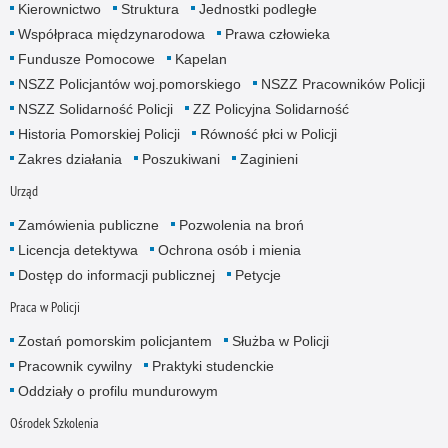
Kierownictwo
Struktura
Jednostki podległe
Współpraca międzynarodowa
Prawa człowieka
Fundusze Pomocowe
Kapelan
NSZZ Policjantów woj.pomorskiego
NSZZ Pracowników Policji
NSZZ Solidarność Policji
ZZ Policyjna Solidarność
Historia Pomorskiej Policji
Równość płci w Policji
Zakres działania
Poszukiwani
Zaginieni
Urząd
Zamówienia publiczne
Pozwolenia na broń
Licencja detektywa
Ochrona osób i mienia
Dostęp do informacji publicznej
Petycje
Praca w Policji
Zostań pomorskim policjantem
Służba w Policji
Pracownik cywilny
Praktyki studenckie
Oddziały o profilu mundurowym
Ośrodek Szkolenia