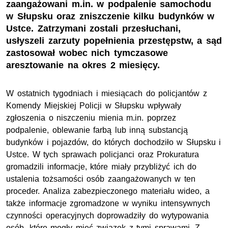
zaangażowani m.in. w podpalenie samochodu
w Słupsku oraz zniszczenie kilku budynków w
Ustce. Zatrzymani zostali przesłuchani,
usłyszeli zarzuty popełnienia przestępstw, a sąd
zastosował wobec nich tymczasowe
aresztowanie na okres 2 miesięcy.
W ostatnich tygodniach i miesiącach do policjantów z
Komendy Miejskiej Policji w Słupsku wpływały
zgłoszenia o niszczeniu mienia m.in. poprzez
podpalenie, oblewanie farbą lub inną substancją
budynków i pojazdów, do których dochodziło w Słupsku i
Ustce. W tych sprawach policjanci oraz Prokuratura
gromadzili informacje, które miały przybliżyć ich do
ustalenia tożsamości osób zaangażowanych w ten
proceder. Analiza zabezpieczonego materiału wideo, a
także informacje zgromadzone w wyniku intensywnych
czynności operacyjnych doprowadziły do wytypowania
osób, które mogły mieć związek z tymi sprawami. Z