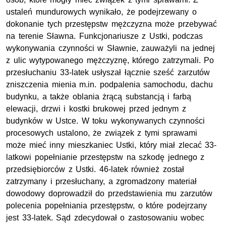
ustaleń mundurowych wynikało, że podejrzewany o
dokonanie tych przestępstw mężczyzna może przebywać
na terenie Sławna. Funkcjonariusze z Ustki, podczas
wykonywania czynności w Sławnie, zauważyli na jednej
z ulic wytypowanego mężczyznę, którego zatrzymali. Po
przesłuchaniu 33-latek usłyszał łącznie sześć zarzutów
zniszczenia mienia m.in. podpalenia samochodu, dachu
budynku, a także oblania żrącą substancją i farbą
elewacji, drzwi i kostki brukowej przed jednym z
budynków w Ustce. W toku wykonywanych czynności
procesowych ustalono, że związek z tymi sprawami
może mieć inny mieszkaniec Ustki, który miał zlecać 33-
latkowi popełnianie przestępstw na szkodę jednego z
przedsiębiorców z Ustki. 46-latek również został
zatrzymany i przesłuchany, a zgromadzony materiał
dowodowy doprowadził do przedstawienia mu zarzutów
polecenia popełniania przestępstw, o które podejrzany
jest 33-latek. Sąd zdecydował o zastosowaniu wobec