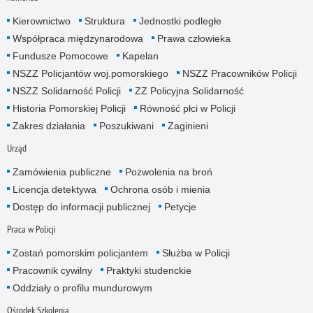
Kierownictwo
Struktura
Jednostki podległe
Współpraca międzynarodowa
Prawa człowieka
Fundusze Pomocowe
Kapelan
NSZZ Policjantów woj.pomorskiego
NSZZ Pracowników Policji
NSZZ Solidarność Policji
ZZ Policyjna Solidarność
Historia Pomorskiej Policji
Równość płci w Policji
Zakres działania
Poszukiwani
Zaginieni
Urząd
Zamówienia publiczne
Pozwolenia na broń
Licencja detektywa
Ochrona osób i mienia
Dostęp do informacji publicznej
Petycje
Praca w Policji
Zostań pomorskim policjantem
Służba w Policji
Pracownik cywilny
Praktyki studenckie
Oddziały o profilu mundurowym
Ośrodek Szkolenia