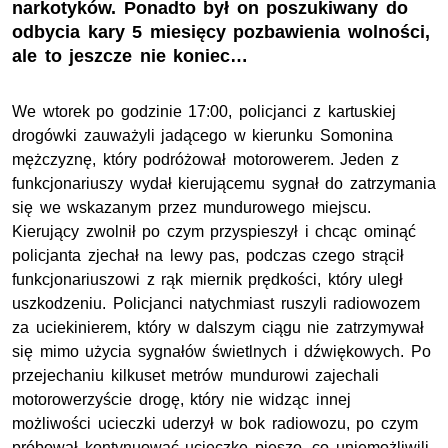
narkotyków. Ponadto był on poszukiwany do
odbycia kary 5 miesięcy pozbawienia wolności,
ale to jeszcze nie koniec…
We wtorek po godzinie 17:00, policjanci z kartuskiej
drogówki zauważyli jadącego w kierunku Somonina
mężczyznę, który podróżował motorowerem. Jeden z
funkcjonariuszy wydał kierującemu sygnał do zatrzymania
się we wskazanym przez mundurowego miejscu.
Kierujący zwolnił po czym przyspieszył i chcąc ominąć
policjanta zjechał na lewy pas, podczas czego strącił
funkcjonariuszowi z rąk miernik prędkości, który uległ
uszkodzeniu. Policjanci natychmiast ruszyli radiowozem
za uciekinierem, który w dalszym ciągu nie zatrzymywał
się mimo użycia sygnałów świetlnych i dźwiękowych. Po
przejechaniu kilkuset metrów mundurowi zajechali
motorowerzyście drogę, który nie widząc innej
możliwości ucieczki uderzył w bok radiowozu, po czym
próbował kontynuować ucieczkę pieszo, co uniemożliwili