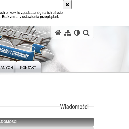
ych plików, to zgadzasz się na ich użycie
. Brak zmiany ustawienia przeglądarki
otwórz wysz
DANYCH
KONTAKT
Wiadomości
ADOMOŚCI