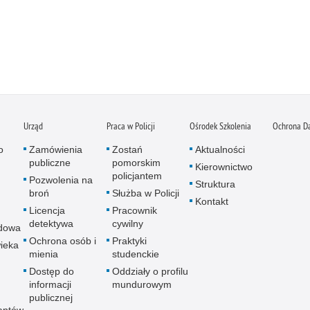
Urząd
Praca w Policji
Ośrodek Szkolenia
Ochrona D
o
Zamówienia
Zostań
Aktualności
publiczne
pomorskim
Kierownictwo
policjantem
Pozwolenia na
Struktura
broń
Służba w Policji
Kontakt
Licencja
Pracownik
detektywa
cywilny
dowa
Ochrona osób i
Praktyki
ieka
mienia
studenckie
Dostęp do
Oddziały o profilu
informacji
mundurowym
publicznej
antów