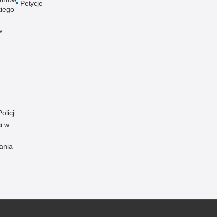
Petycje
kiego
w
olicji
i w
ania