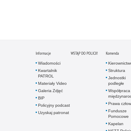
Informacje
WSTĄP DO POLICJI!
Komenda
Wiadomości
Kierownictw
Kwartalnik
Struktura
PATROL
Jednostki
Materiały Video
podległe
Galeria Zdjęć
Współpraca
międzynaro
BIP
Prawa człow
Policyjny podcast
Fundusze
Uzyskaj patronat
Pomocowe
Kapelan
NSZZ Policj