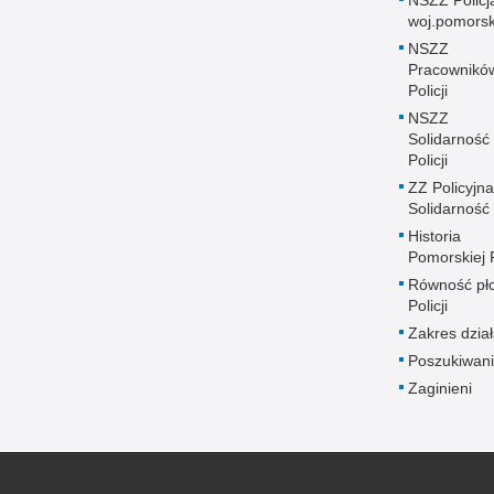
woj.pomors
NSZZ
Pracownikó
Policji
NSZZ
Solidarność
Policji
ZZ Policyjna
Solidarność
Historia
Pomorskiej P
Równość płc
Policji
Zakres dział
Poszukiwani
Zaginieni