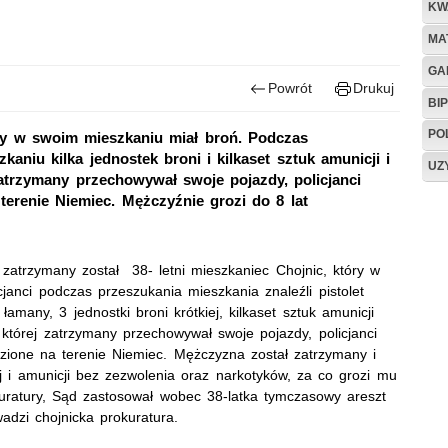
KW
MA
GA
Powrót
Drukuj
BIP
PO
tóry w swoim mieszkaniu miał broń. Podczas
kaniu kilka jednostek broni i kilkaset sztuk amunicji i
UZ
zatrzymany przechowywał swoje pojazdy, policjanci
terenie Niemiec. Mężczyźnie grozi do 8 lat
h zatrzymany został 38- letni mieszkaniec Chojnic, który w
cjanci podczas przeszukania mieszkania znaleźli pistolet
many, 3 jednostki broni krótkiej, kilkaset sztuk amunicji
 której zatrzymany przechowywał swoje pojazdy, policjanci
adzione na terenie Niemiec. Mężczyzna został zatrzymany i
ej i amunicji bez zezwolenia oraz narkotyków, za co grozi mu
uratury, Sąd zastosował wobec 38-latka tymczasowy areszt
wadzi chojnicka prokuratura.