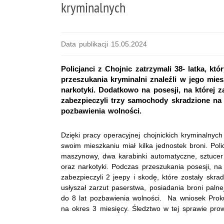
kryminalnych
Data publikacji 15.05.2024
Policjanci z Chojnic zatrzymali 38- latka, k
przeszukania kryminalni znaleźli w jego miesz
narkotyki. Dodatkowo na posesji, na której 
zabezpieczyli trzy samochody skradzione na 
pozbawienia wolności.
Dzięki pracy operacyjnej chojnickich kryminalnyc
swoim mieszkaniu miał kilka jednostek broni. Poli
maszynowy, dwa karabinki automatyczne, sztucer ła
oraz narkotyki. Podczas przeszukania posesji, na
zabezpieczyli 2 jeepy i skodę, które zostały skr
usłyszał zarzut paserstwa, posiadania broni paln
do 8 lat pozbawienia wolności. Na wniosek Prok
na okres 3 miesięcy. Śledztwo w tej sprawie pro