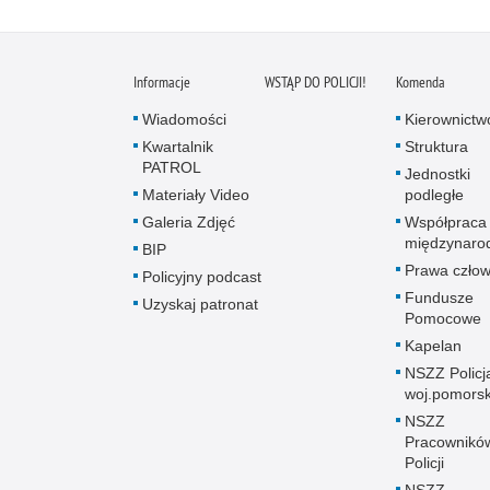
Informacje
WSTĄP DO POLICJI!
Komenda
Wiadomości
Kierownictw
Kwartalnik
Struktura
PATROL
Jednostki
Materiały Video
podległe
Galeria Zdjęć
Współpraca
międzynaro
BIP
Prawa człow
Policyjny podcast
Fundusze
Uzyskaj patronat
Pomocowe
Kapelan
NSZZ Policj
woj.pomors
NSZZ
Pracownikó
Policji