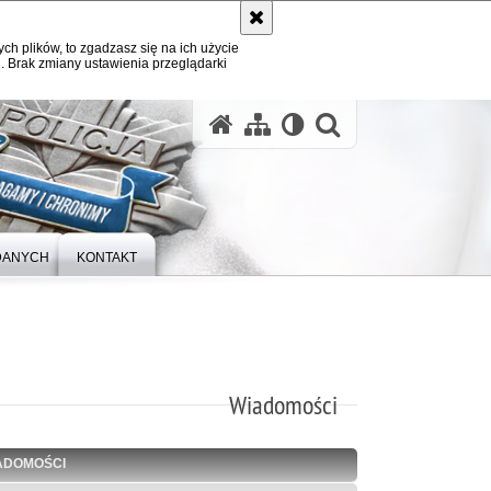
ych plików, to zgadzasz się na ich użycie
. Brak zmiany ustawienia przeglądarki
otwórz wysz
DANYCH
KONTAKT
Wiadomości
ADOMOŚCI