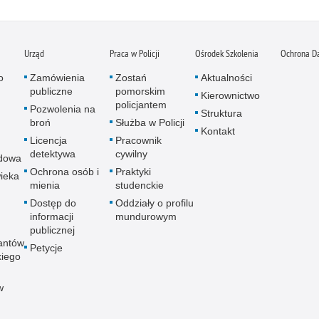
Urząd
Praca w Policji
Ośrodek Szkolenia
Ochrona D
o
Zamówienia
Zostań
Aktualności
publiczne
pomorskim
Kierownictwo
policjantem
Pozwolenia na
Struktura
broń
Służba w Policji
Kontakt
Licencja
Pracownik
detektywa
cywilny
dowa
Ochrona osób i
Praktyki
ieka
mienia
studenckie
Dostęp do
Oddziały o profilu
informacji
mundurowym
publicznej
antów
Petycje
kiego
w