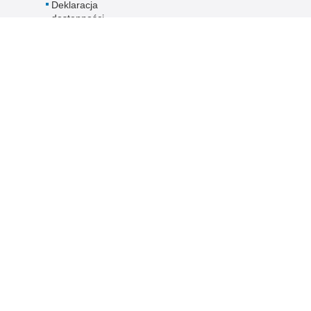
Deklaracja
dostępności
rawna
Inne wersje portalu
wykorzystać materiał
wersja tekstowa
su Policja Pomorska.
j się z zasadami