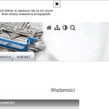
ych plików, to zgadzasz się na ich użycie
. Brak zmiany ustawienia przeglądarki
otwórz wysz
DANYCH
KONTAKT
Wiadomości
ADOMOŚCI