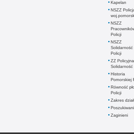
Kapelan
NSZZ Policj
woj.pomors
NSZZ
Pracownikó
Policji
NSZZ
Solidarność
Policji
ZZ Policyjna
Solidarność
Historia
Pomorskiej P
Równość płc
Policji
Zakres dział
Poszukiwani
Zaginieni