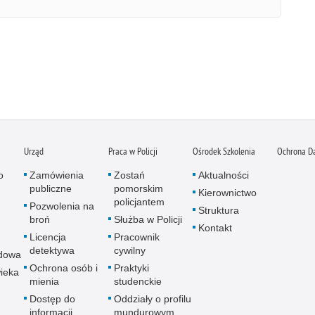
Urząd
Praca w Policji
Ośrodek Szkolenia
Ochrona D
o
Zamówienia
Zostań
Aktualności
publiczne
pomorskim
Kierownictwo
policjantem
Pozwolenia na
Struktura
broń
Służba w Policji
Kontakt
Licencja
Pracownik
detektywa
cywilny
dowa
Ochrona osób i
Praktyki
ieka
mienia
studenckie
Dostęp do
Oddziały o profilu
informacji
mundurowym