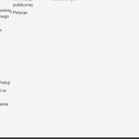
publicznej
antów
Petycje
kiego
w
olicji
i w
ania