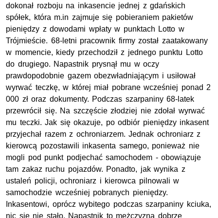
dokonał rozboju na inkasencie jednej z gdańskich
spółek, która m.in zajmuje się pobieraniem pakietów
pieniędzy z dowodami wpłaty w punktach Lotto w
Trójmieście. 68-letni pracownik firmy został zaatakowany
w momencie, kiedy przechodził z jednego punktu Lotto
do drugiego. Napastnik prysnął mu w oczy
prawdopodobnie gazem obezwładniającym i usiłował
wyrwać teczkę, w której miał pobrane wcześniej ponad 2
000 zł oraz dokumenty. Podczas szarpaniny 68-latek
przewrócił się. Na szczęście złodziej nie zdołał wyrwać
mu teczki. Jak się okazuje, po odbiór pieniędzy inkasent
przyjechał razem z ochroniarzem. Jednak ochroniarz z
kierowcą pozostawili inkasenta samego, ponieważ nie
mogli pod punkt podjechać samochodem - obowiązuje
tam zakaz ruchu pojazdów. Ponadto, jak wynika z
ustaleń policji, ochroniarz i kierowca pilnowali w
samochodzie wcześniej pobranych pieniędzy.
Inkasentowi, oprócz wybitego podczas szarpaniny kciuka,
nic się nie stało. Napastnik to mężczyzna dobrze