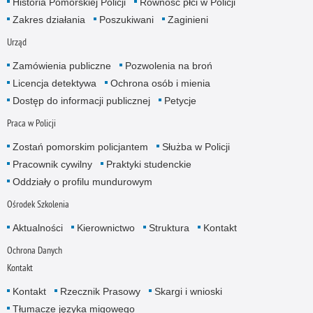
Historia Pomorskiej Policji
Równość płci w Policji
Zakres działania
Poszukiwani
Zaginieni
Urząd
Zamówienia publiczne
Pozwolenia na broń
Licencja detektywa
Ochrona osób i mienia
Dostęp do informacji publicznej
Petycje
Praca w Policji
Zostań pomorskim policjantem
Służba w Policji
Pracownik cywilny
Praktyki studenckie
Oddziały o profilu mundurowym
Ośrodek Szkolenia
Aktualności
Kierownictwo
Struktura
Kontakt
Ochrona Danych
Kontakt
Kontakt
Rzecznik Prasowy
Skargi i wnioski
Tłumacze języka migowego