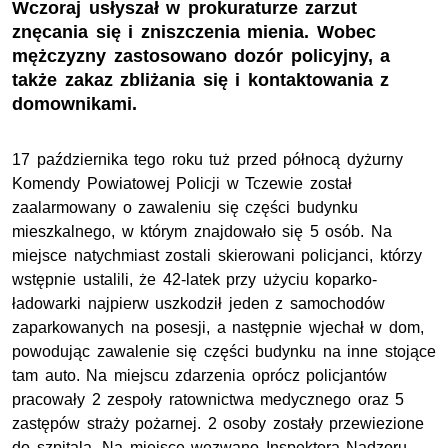
Wczoraj usłyszał w prokuraturze zarzut
znęcania się i zniszczenia mienia. Wobec
mężczyzny zastosowano dozór policyjny, a
także zakaz zbliżania się i kontaktowania z
domownikami.
17 października tego roku tuż przed północą dyżurny
Komendy Powiatowej Policji w Tczewie został
zaalarmowany o zawaleniu się części budynku
mieszkalnego, w którym znajdowało się 5 osób. Na
miejsce natychmiast zostali skierowani policjanci, którzy
wstępnie ustalili, że 42-latek przy użyciu koparko-
ładowarki najpierw uszkodził jeden z samochodów
zaparkowanych na posesji, a następnie wjechał w dom,
powodując zawalenie się części budynku na inne stojące
tam auto. Na miejscu zdarzenia oprócz policjantów
pracowały 2 zespoły ratownictwa medycznego oraz 5
zastępów straży pożarnej. 2 osoby zostały przewiezione
do szpitala. Na miejsce wezwano Inspektora Nadzoru