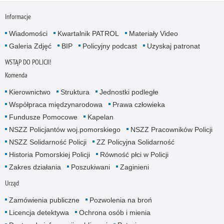
Informacje
Wiadomości
Kwartalnik PATROL
Materiały Video
Galeria Zdjęć
BIP
Policyjny podcast
Uzyskaj patronat
WSTĄP DO POLICJI!
Komenda
Kierownictwo
Struktura
Jednostki podległe
Współpraca międzynarodowa
Prawa człowieka
Fundusze Pomocowe
Kapelan
NSZZ Policjantów woj.pomorskiego
NSZZ Pracowników Policji
NSZZ Solidarność Policji
ZZ Policyjna Solidarność
Historia Pomorskiej Policji
Równość płci w Policji
Zakres działania
Poszukiwani
Zaginieni
Urząd
Zamówienia publiczne
Pozwolenia na broń
Licencja detektywa
Ochrona osób i mienia