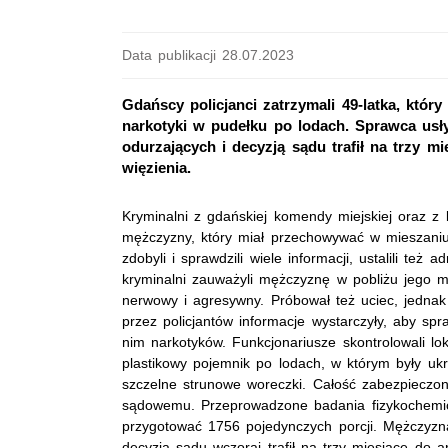
Data publikacji 28.07.2023
Gdańscy policjanci zatrzymali 49-latka, któ
narkotyki w pudełku po lodach. Sprawca usły
odurzających i decyzją sądu trafił na trzy m
więzienia.
Kryminalni z gdańskiej komendy miejskiej oraz z 
mężczyzny, który miał przechowywać w mieszaniu
zdobyli i sprawdzili wiele informacji, ustalili t
kryminalni zauważyli mężczyznę w pobliżu jego mi
nerwowy i agresywny. Próbował też uciec, jednak 
przez policjantów informacje wystarczyły, aby s
nim narkotyków. Funkcjonariusze skontrolowali lo
plastikowy pojemnik po lodach, w którym były uk
szczelne strunowe woreczki. Całość zabezpieczo
sądowemu. Przeprowadzone badania fizykochemic
przygotować 1756 pojedynczych porcji. Mężczyzna 
decyzją sądu wczoraj trafił na trzy miesiące do a