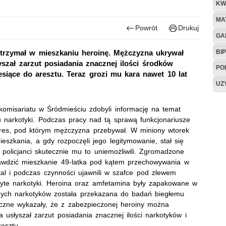
KW
MA
Powrót
Drukuj
GA
BIP
ry trzymał w mieszkaniu heroinę. Mężczyzna ukrywał
szał zarzut posiadania znacznej ilości środków
PO
iesiące do aresztu. Teraz grozi mu kara nawet 10 lat
UZ
komisariatu w Śródmieściu zdobyli informację na temat
 narkotyki. Podczas pracy nad tą sprawą funkcjonariusze
eż adres, pod którym mężczyzna przebywał. W miniony wtorek
eszkania, a gdy rozpoczęli jego legitymowanie, stał się
policjanci skutecznie mu to uniemożliwili. Zgromadzone
prawdzić mieszkanie 49-latka pod kątem przechowywania w
kal i podczas czynności ujawnili w szafce pod zlewem
ryte narkotyki. Heroina oraz amfetamina były zapakowane w
nych narkotyków została przekazana do badań biegłemu
zne wykazały, że z zabezpieczonej heroiny można
usłyszał zarzut posiadania znacznej ilości narkotyków i
resztu.