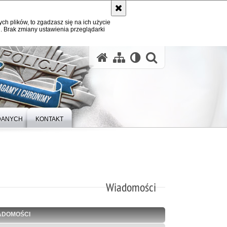
ych plików, to zgadzasz się na ich użycie
. Brak zmiany ustawienia przeglądarki
otwórz wysz
DANYCH
KONTAKT
Wiadomości
ADOMOŚCI