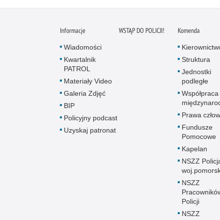
Informacje
WSTĄP DO POLICJI!
Komenda
Wiadomości
Kierownictw
Kwartalnik
Struktura
PATROL
Jednostki
Materiały Video
podległe
Galeria Zdjęć
Współpraca
międzynaro
BIP
Prawa człow
Policyjny podcast
Fundusze
Uzyskaj patronat
Pomocowe
Kapelan
NSZZ Policj
woj.pomors
NSZZ
Pracownikó
Policji
NSZZ