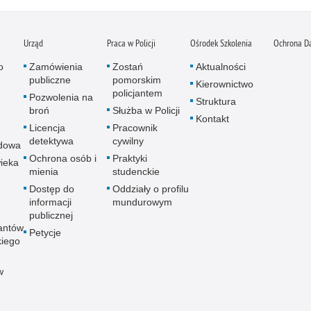
Urząd
Praca w Policji
Ośrodek Szkolenia
Ochrona D
o
Zamówienia
Zostań
Aktualności
publiczne
pomorskim
Kierownictwo
policjantem
Pozwolenia na
Struktura
broń
Służba w Policji
Kontakt
Licencja
Pracownik
detektywa
cywilny
dowa
Ochrona osób i
Praktyki
ieka
mienia
studenckie
Dostęp do
Oddziały o profilu
informacji
mundurowym
publicznej
antów
Petycje
kiego
w