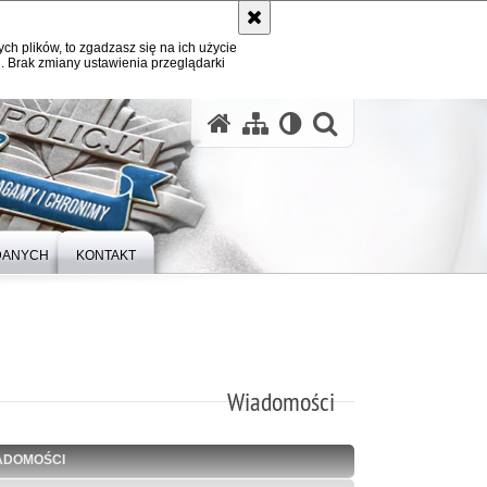
ych plików, to zgadzasz się na ich użycie
. Brak zmiany ustawienia przeglądarki
otwórz wysz
DANYCH
KONTAKT
Wiadomości
ADOMOŚCI