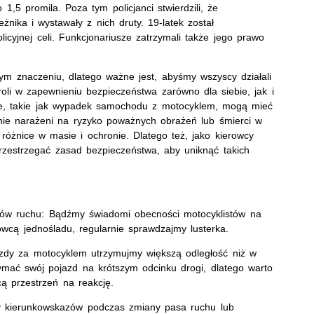
1,5 promila. Poza tym policjanci stwierdzili, że
nika i wystawały z nich druty. 19-latek został
cyjnej celi. Funkcjonariusze zatrzymali także jego prawo
m znaczeniu, dlatego ważne jest, abyśmy wszyscy działali
roli w zapewnieniu bezpieczeństwa zarówno dla siebie, jak i
we, takie jak wypadek samochodu z motocyklem, mogą mieć
lnie narażeni na ryzyko poważnych obrażeń lub śmierci w
óżnice w masie i ochronie. Dlatego też, jako kierowcy
zestrzegać zasad bezpieczeństwa, aby uniknąć takich
ków ruchu: Bądźmy świadomi obecności motocyklistów na
wcą jednośladu, regularnie sprawdzajmy lusterka.
zdy za motocyklem utrzymujmy większą odległość niż w
mać swój pojazd na krótszym odcinku drogi, dlatego warto
ą przestrzeń na reakcję.
y kierunkowskazów podczas zmiany pasa ruchu lub