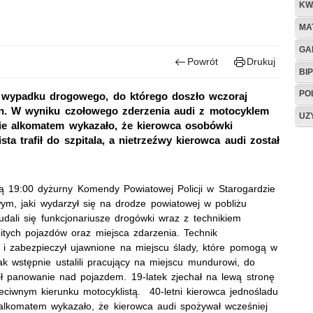
KW
MA
GA
Powrót
Drukuj
BIP
PO
y wypadku drogowego, do którego doszło wczoraj
n. W wyniku czołowego zderzenia audi z motocyklem
UZ
anie alkomatem wykazało, że kierowca osobówki
ta trafił do szpitala, a nietrzeźwy kierowca audi został
ą 19:00 dyżurny Komendy Powiatowej Policji w Starogardzie
m, jaki wydarzył się na drodze powiatowej w pobliżu
dali się funkcjonariusze drogówki wraz z technikiem
ozbitych pojazdów oraz miejsca zdarzenia. Technik
ą i zabezpieczył ujawnione na miejscu ślady, które pomogą w
Jak wstępnie ustalili pracujący na miejscu mundurowi, do
ił panowanie nad pojazdem. 19-latek zjechał na lewą stronę
eciwnym kierunku motocyklistą. 40-letni kierowca jednośladu
ie alkomatem wykazało, że kierowca audi spożywał wcześniej