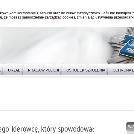
kownikom korzystanie z serwisu oraz do celów statystycznych. Jeśli nie blokujesz t
j, że możesz samodzielnie zarządzać cookies, zmieniając ustawienia przeglądarki
A
URZĄD
PRACA W POLICJI
OŚRODEK SZKOLENIA
OCHRONA 
ego kierowcę, który spowodował
WI