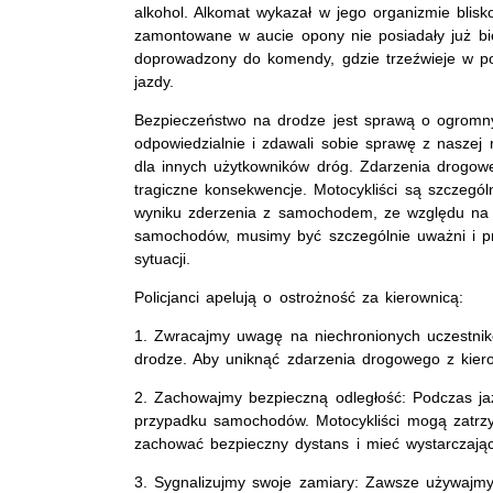
alkohol. Alkomat wykazał w jego organizmie blisko 
zamontowane w aucie opony nie posiadały już bież
doprowadzony do komendy, gdzie trzeźwieje w poli
jazdy.
Bezpieczeństwo na drodze jest sprawą o ogromny
odpowiedzialnie i zdawali sobie sprawę z naszej 
dla innych użytkowników dróg. Zdarzenia drogo
tragiczne konsekwencje. Motocykliści są szczegó
wyniku zderzenia z samochodem, ze względu na r
samochodów, musimy być szczególnie uważni i pr
sytuacji.
Policjanci apelują o ostrożność za kierownicą:
1. Zwracajmy uwagę na niechronionych uczestni
drodze. Aby uniknąć zdarzenia drogowego z kiero
2. Zachowajmy bezpieczną odległość: Podczas ja
przypadku samochodów. Motocykliści mogą zatrzy
zachować bezpieczny dystans i mieć wystarczając
3. Sygnalizujmy swoje zamiary: Zawsze używajm