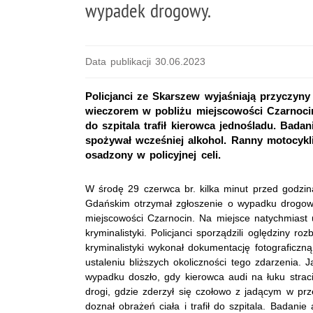
wypadek drogowy.
Data publikacji 30.06.2023
Policjanci ze Skarszew wyjaśniają przyczyn
wieczorem w pobliżu miejscowości Czarnoci
do szpitala trafił kierowca jednośladu. Bad
spożywał wcześniej alkohol. Ranny motocyklis
osadzony w policyjnej celi.
W środę 29 czerwca br. kilka minut przed godzin
Gdańskim otrzymał zgłoszenie o wypadku drogowy
miejscowości Czarnocin. Na miejsce natychmiast u
kryminalistyki. Policjanci sporządzili oględziny r
kryminalistyki wykonał dokumentację fotograficzn
ustaleniu bliższych okoliczności tego zdarzenia. 
wypadku doszło, gdy kierowca audi na łuku strac
drogi, gdzie zderzył się czołowo z jadącym w prz
doznał obrażeń ciała i trafił do szpitala. Badan