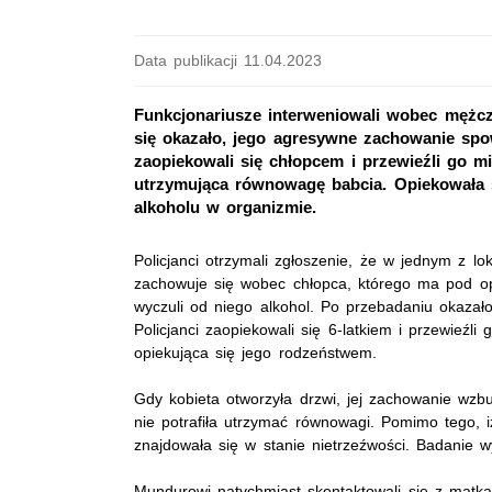
Data publikacji 11.04.2023
Funkcjonariusze interweniowali wobec mężcz
się okazało, jego agresywne zachowanie spow
zaopiekowali się chłopcem i przewieźli go m
utrzymująca równowagę babcia. Opiekowała s
alkoholu w organizmie.
Policjanci otrzymali zgłoszenie, że w jednym z l
zachowuje się wobec chłopca, którego ma pod o
wyczuli od niego alkohol. Po przebadaniu okazał
Policjanci zaopiekowali się 6-latkiem i przewieźl
opiekująca się jego rodzeństwem.
Gdy kobieta otworzyła drzwi, jej zachowanie wzbud
nie potrafiła utrzymać równowagi. Pomimo tego, iż
znajdowała się w stanie nietrzeźwości. Badanie w
Mundurowi natychmiast skontaktowali się z matką 