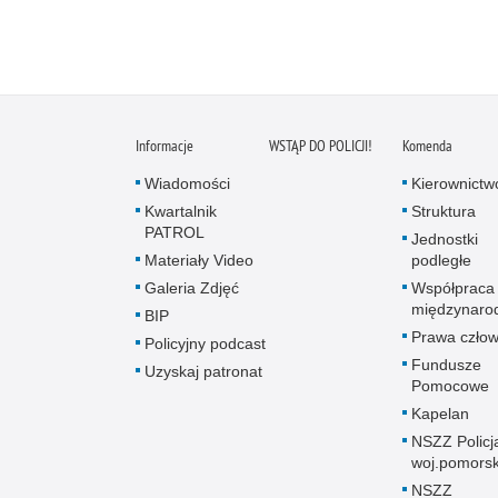
Informacje
WSTĄP DO POLICJI!
Komenda
Wiadomości
Kierownictw
Kwartalnik
Struktura
PATROL
Jednostki
Materiały Video
podległe
Galeria Zdjęć
Współpraca
międzynaro
BIP
Prawa człow
Policyjny podcast
Fundusze
Uzyskaj patronat
Pomocowe
Kapelan
NSZZ Policj
woj.pomors
NSZZ