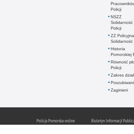
Pracownikó
Policji
NSZZ
Solidarność
Policji
ZZ Policyjna
Solidarność
Historia
Pomorskiej P
Równość płc
Policji
Zakres dział
Poszukiwani
Zaginieni
Policja Pomorska online
Biuletyn Informacji Public
BIP Policja Pom