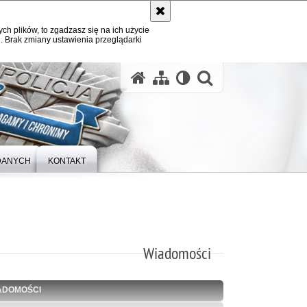
ych plików, to zgadzasz się na ich użycie
. Brak zmiany ustawienia przeglądarki
otwórz wysz
DANYCH
KONTAKT
Wiadomości
ADOMOŚCI