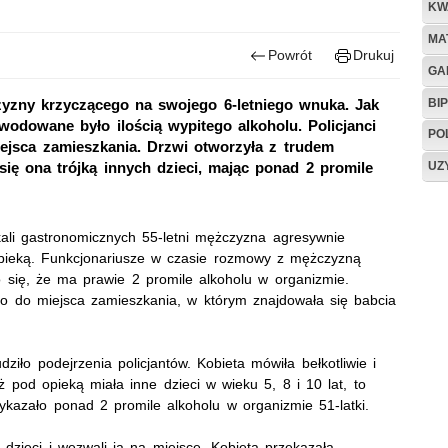
KW
MA
Powrót
Drukuj
GA
BIP
yzny krzyczącego na swojego 6-letniego wnuka. Jak
odowane było ilością wypitego alkoholu. Policjanci
PO
iejsca zamieszkania. Drzwi otworzyła z trudem
UZ
ię ona trójką innych dzieci, mając ponad 2 promile
okali gastronomicznych 55-letni mężczyzna agresywnie
pieką. Funkcjonariusze w czasie rozmowy z mężczyzną
o się, że ma prawie 2 promile alkoholu w organizmie.
i go do miejsca zamieszkania, w którym znajdowała się babcia
ziło podejrzenia policjantów. Kobieta mówiła bełkotliwie i
 pod opieką miała inne dzieci w wieku 5, 8 i 10 lat, to
ykazało ponad 2 promile alkoholu w organizmie 51-latki.
dzieci i wezwali ją na miejsce. Kobieta przekazała