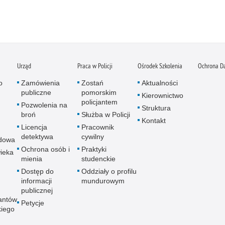
Urząd
Praca w Policji
Ośrodek Szkolenia
Ochrona D
o
Zamówienia
Zostań
Aktualności
publiczne
pomorskim
Kierownictwo
policjantem
Pozwolenia na
Struktura
broń
Służba w Policji
Kontakt
Licencja
Pracownik
detektywa
cywilny
dowa
Ochrona osób i
Praktyki
ieka
mienia
studenckie
Dostęp do
Oddziały o profilu
informacji
mundurowym
publicznej
antów
Petycje
kiego