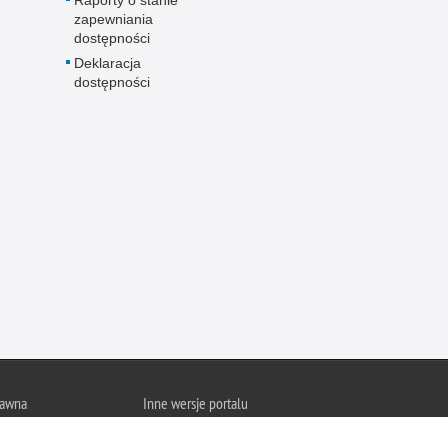
Raporty o stanie
zapewniania
dostępności
Deklaracja
dostępności
rawna
Inne wersje portalu
wykorzystać materiał
wersja tekstowa