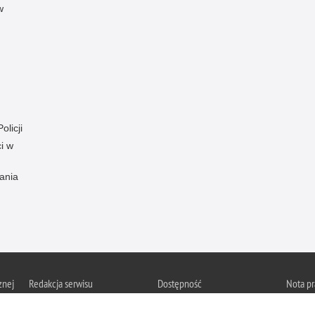
w
olicji
i w
ania
znej
Redakcja serwisu
Dostępność
Nota p
Chcesz 
Kontakt z redakcją
Deklaracja dostępności
orska