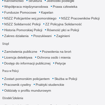
Kierownictwo
Struktura
Jednostki podległe
Współpraca międzynarodowa
Prawa człowieka
Fundusze Pomocowe
Kapelan
NSZZ Policjantów woj.pomorskiego
NSZZ Pracowników Policji
NSZZ Solidarność Policji
ZZ Policyjna Solidarność
Historia Pomorskiej Policji
Równość płci w Policji
Zakres działania
Poszukiwani
Zaginieni
Urząd
Zamówienia publiczne
Pozwolenia na broń
Licencja detektywa
Ochrona osób i mienia
Dostęp do informacji publicznej
Petycje
Praca w Policji
Zostań pomorskim policjantem
Służba w Policji
Pracownik cywilny
Praktyki studenckie
Oddziały o profilu mundurowym
Ośrodek Szkolenia