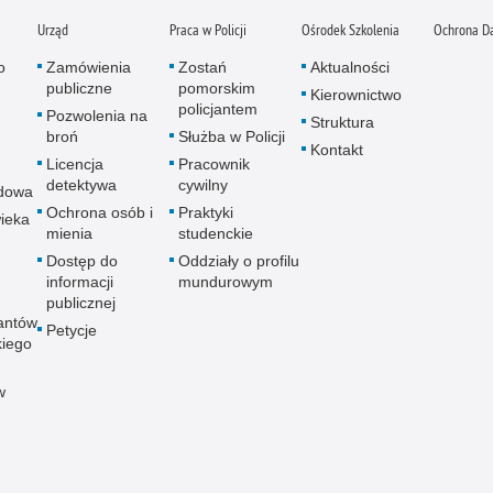
Urząd
Praca w Policji
Ośrodek Szkolenia
Ochrona D
o
Zamówienia
Zostań
Aktualności
publiczne
pomorskim
Kierownictwo
policjantem
Pozwolenia na
Struktura
broń
Służba w Policji
Kontakt
Licencja
Pracownik
detektywa
cywilny
dowa
Ochrona osób i
Praktyki
ieka
mienia
studenckie
Dostęp do
Oddziały o profilu
informacji
mundurowym
publicznej
antów
Petycje
kiego
w