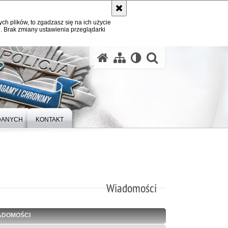
ych plików, to zgadzasz się na ich użycie
. Brak zmiany ustawienia przeglądarki
otwórz wysz
DANYCH
KONTAKT
Wiadomości
ADOMOŚCI