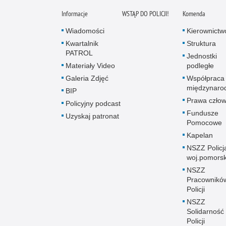
Informacje
WSTĄP DO POLICJI!
Komenda
Wiadomości
Kierownictw
Kwartalnik
Struktura
PATROL
Jednostki
Materiały Video
podległe
Galeria Zdjęć
Współpraca
międzynaro
BIP
Prawa człow
Policyjny podcast
Fundusze
Uzyskaj patronat
Pomocowe
Kapelan
NSZZ Policj
woj.pomors
NSZZ
Pracownikó
Policji
NSZZ
Solidarność
Policji