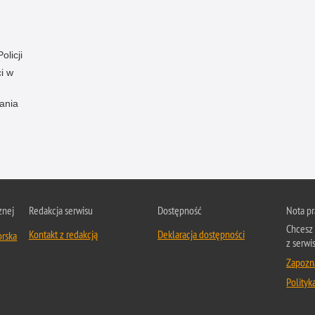
olicji
i w
ania
znej
Redakcja serwisu
Dostępność
Nota p
Chcesz 
Kontakt z redakcją
Deklaracja dostępności
orska
z serwi
Zapozna
Polityk