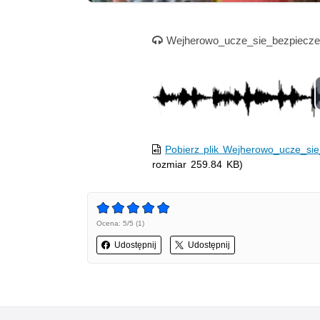
Nagranie audio
Wejherowo_ucze_sie_bezpiecz
Pobierz plik Wejherowo_ucze_si
rozmiar 259.84 KB)
Ocena: 5/5 (1)
Udostępnij
Udostępnij