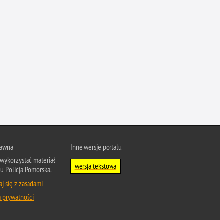
rawna
Inne wersje portalu
wykorzystać materiał
wersja tekstowa
su Policja Pomorska.
j się z zasadami
a prywatności