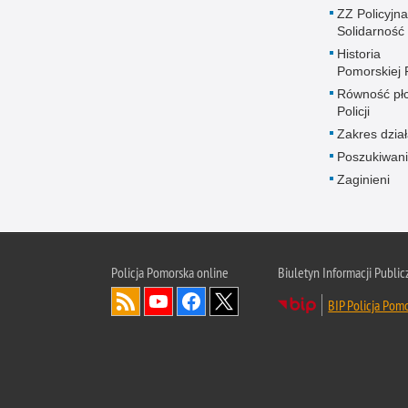
ZZ Policyjna
Solidarność
Historia
Pomorskiej P
Równość płc
Policji
Zakres dział
Poszukiwani
Zaginieni
Policja Pomorska online
Biuletyn Informacji Public
BIP Policja Pom