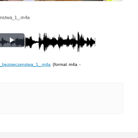
enstwa_1_.m4a
Odtwórz
wideo
e_bezpieczenstwa_1_.m4a
(format m4a -