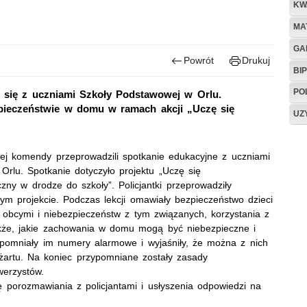
KW
MA
GA
Powrót
Drukuj
BIP
PO
i się z uczniami Szkoły Podstawowej w Orlu.
zpieczeństwie w domu w ramach akcji „Uczę się
UZ
iej komendy przeprowadzili spotkanie edukacyjne z uczniami
w
Orlu
. Spotkanie dotyczyło projektu „Uczę się
zny w drodze do szkoły”. Policjantki przeprowadziły
m projekcie. Podczas lekcji omawiały bezpieczeństwo dzieci
obcymi i niebezpieczeństw z tym związanych, korzystania z
także, jakie zachowania w domu mogą być niebezpieczne i
pomniały im numery alarmowe i wyjaśniły, że można z nich
a żartu. Na koniec przypomniane zostały zasady
werzystów.
ję porozmawiania z policjantami i usłyszenia odpowiedzi na