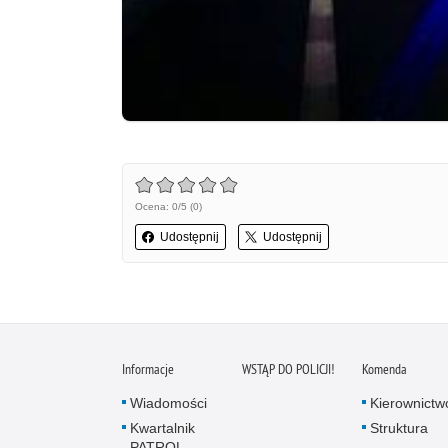
Ocena: 0/5 (0)
Udostępnij
Udostępnij
Informacje
WSTĄP DO POLICJI!
Komenda
Wiadomości
Kierownictw
Kwartalnik
Struktura
PATROL