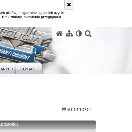
ych plików, to zgadzasz się na ich użycie
. Brak zmiany ustawienia przeglądarki
otwórz wysz
DANYCH
KONTAKT
Wiadomości
ADOMOŚCI