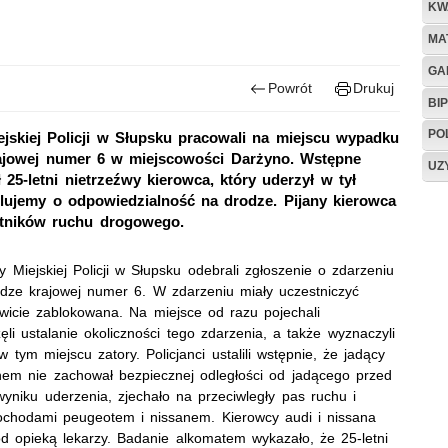
KW
MA
GA
Powrót
Drukuj
BIP
PO
jskiej Policji w Słupsku pracowali na miejscu wypadku
ajowej numer 6 w miejscowości Darżyno. Wstępne
UZ
 25-letni nietrzeźwy kierowca, który uderzył w tył
elujemy o odpowiedzialność na drodze. Pijany kierowca
stników ruchu drogowego.
 Miejskiej Policji w Słupsku odebrali zgłoszenie o zdarzeniu
dze krajowej numer 6. W zdarzeniu miały uczestniczyć
owicie zablokowana. Na miejsce od razu pojechali
ęli ustalanie okoliczności tego zdarzenia, a także wyznaczyli
 tym miejscu zatory. Policjanci ustalili wstępnie, że jadący
enem nie zachował bezpiecznej odległości od jadącego przed
wyniku uderzenia, zjechało na przeciwległy pas ruchu i
ochodami peugeotem i nissanem. Kierowcy audi i nissana
pod opieką lekarzy. Badanie alkomatem wykazało, że 25-letni