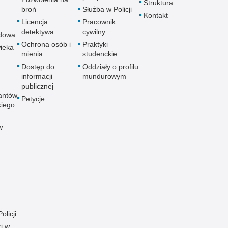
Struktura
broń
Służba w Policji
Kontakt
Licencja
Pracownik
detektywa
cywilny
dowa
Ochrona osób i
Praktyki
ieka
mienia
studenckie
Dostęp do
Oddziały o profilu
informacji
mundurowym
publicznej
antów
Petycje
kiego
w
olicji
i w