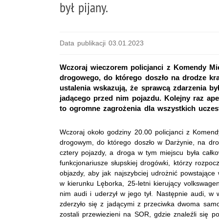
był pijany.
Data publikacji 03.01.2023
Wczoraj wieczorem policjanci z Komendy Mie
drogowego, do którego doszło na drodze kr
ustalenia wskazują, że sprawcą zdarzenia był
jadącego przed nim pojazdu. Kolejny raz ap
to ogromne zagrożenia dla wszystkich ucze
Wczoraj około godziny 20.00 policjanci z Komendy
drogowym, do którego doszło w Darżynie, na dro
cztery pojazdy, a droga w tym miejscu była całk
funkcjonariusze słupskiej drogówki, którzy rozpocz
objazdy, aby jak najszybciej udrożnić powstające w
w kierunku Lęborka, 25-letni kierujący volkswag
nim audi i uderzył w jego tył. Następnie audi, w 
zderzyło się z jadącymi z przeciwka dwoma sam
zostali przewiezieni na SOR, gdzie znaleźli się 