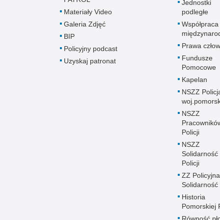
Jednostki
Materiały Video
podległe
Galeria Zdjęć
Współpraca
międzynaro
BIP
Prawa człow
Policyjny podcast
Fundusze
Uzyskaj patronat
Pomocowe
Kapelan
NSZZ Policj
woj.pomors
NSZZ
Pracownikó
Policji
NSZZ
Solidarność
Policji
ZZ Policyjna
Solidarność
Historia
Pomorskiej P
Równość płc