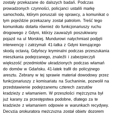
zostały przekazane do dalszych badań. Podczas
prowadzonych czynności, policjanci ustalili markę
samochodu, którym poruszali się sprawcy, a komunikat o
tym pojeździe przekazany został patrolom. Treść tego
komunikatu dotarła również do funkcjonariuszy ruchu
drogowego z Gdyni, którzy zauważyli poszukiwany
pojazd na ul Morskiej. Mundurowi natychmiast podjęli
interwencję i zatrzymali 41-latka z Gdyni kierującego
skodą octavią. Gdyńscy kryminalni podczas przeszukania
mieszkania podejrzanego, znaleźli i zabezpieczyli
większość przedmiotów ukradzionych podczas włamań
do domów w Gdańsku. 41-latek trafił do policyjnego
aresztu. Zebrany w tej sprawie materiał dowodowy przez
funkcjonariuszy z komisariatu na Suchaninie, pozwolił na
przedstawienie podejrzanemu czterech zarzutów
kradzieży z włamaniem. W przeszłości mężczyzna był
już karany za przestępstwa podobne, dlatego za te
kradzieże z włamaniem odpowie w warunkach recydywy.
Decyzją prokuratora mężczyzna został objęty dozorem