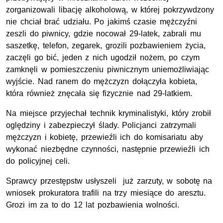
zorganizowali libację alkoholową, w której pokrzywdzony
nie chciał brać udziału. Po jakimś czasie mężczyźni
zeszli do piwnicy, gdzie nocował 29-latek, zabrali mu
saszetkę, telefon, zegarek, grozili pozbawieniem życia,
zaczęli go bić, jeden z nich ugodził nożem, po czym
zamknęli w pomieszczeniu piwnicznym uniemożliwiając
wyjście. Nad ranem do mężczyzn dołączyła kobieta,
która również znęcała się fizycznie nad 29-latkiem.
Na miejsce przyjechał technik kryminalistyki, który zrobił
oględziny i zabezpieczył ślady. Policjanci zatrzymali
mężczyzn i kobietę, przewieźli ich do komisariatu aby
wykonać niezbędne czynności, następnie przewieźli ich
do policyjnej celi.
Sprawcy przestępstw usłyszeli już zarzuty, w sobotę na
wniosek prokuratora trafili na trzy miesiące do aresztu.
Grozi im za to do 12 lat pozbawienia wolności.