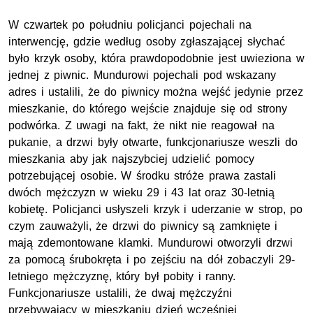
W czwartek po południu policjanci pojechali na
interwencję, gdzie według osoby zgłaszającej słychać
było krzyk osoby, która prawdopodobnie jest uwieziona w
jednej z piwnic. Mundurowi pojechali pod wskazany
adres i ustalili, że do piwnicy można wejść jedynie przez
mieszkanie, do którego wejście znajduje się od strony
podwórka. Z uwagi na fakt, że nikt nie reagował na
pukanie, a drzwi były otwarte, funkcjonariusze weszli do
mieszkania aby jak najszybciej udzielić pomocy
potrzebującej osobie. W środku stróże prawa zastali
dwóch mężczyzn w wieku 29 i 43 lat oraz 30-letnią
kobietę. Policjanci usłyszeli krzyk i uderzanie w strop, po
czym zauważyli, że drzwi do piwnicy są zamknięte i
mają zdemontowane klamki. Mundurowi otworzyli drzwi
za pomocą śrubokręta i po zejściu na dół zobaczyli 29-
letniego mężczyznę, który był pobity i ranny.
Funkcjonariusze ustalili, że dwaj mężczyźni
przebywający w mieszkaniu dzień wcześniej