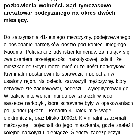
pozbawienia wolności. Sąd tymczasowo
aresztował podejrzanego na okres dwóch
miesięcy.
Do zatrzymania 41-letniego mężczyzny, podejrzewanego
o posiadanie narkotyków doszło pod koniec ubiegłego
tygodnia. Policjanci z gdyńskiej komendy, zajmujący się
zwalczaniem przestępczości narkotykowej ustalili, że
mieszkaniec Gdyni może mieć duże ilości narkotyków.
Kryminalni postanowili to sprawdzić i pojechali w
ustalony rejon. Na osiedlu zauważyli mężczyznę, który
nerwowo się zachowywał, podeszli i wylegitymowali go.
W trakcie interwencji mundurowi znaleźli w jego
saszetce narkotyki, które schowane były w opakowaniach
po „kinder jajkach”. Ponadto 41-latek miał wagę
elektroniczną oraz blisko 1000zł. Kryminalni zatrzymali
mężczyznę i pojechali do jego mieszkania, gdzie znaleźli
kolejne narkotyki i pieniądze. Śledczy zabezpieczyli