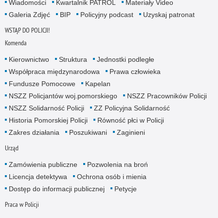
Wiadomości
Kwartalnik PATROL
Materiały Video
Galeria Zdjęć
BIP
Policyjny podcast
Uzyskaj patronat
WSTĄP DO POLICJI!
Komenda
Kierownictwo
Struktura
Jednostki podległe
Współpraca międzynarodowa
Prawa człowieka
Fundusze Pomocowe
Kapelan
NSZZ Policjantów woj.pomorskiego
NSZZ Pracowników Policji
NSZZ Solidarność Policji
ZZ Policyjna Solidarność
Historia Pomorskiej Policji
Równość płci w Policji
Zakres działania
Poszukiwani
Zaginieni
Urząd
Zamówienia publiczne
Pozwolenia na broń
Licencja detektywa
Ochrona osób i mienia
Dostęp do informacji publicznej
Petycje
Praca w Policji