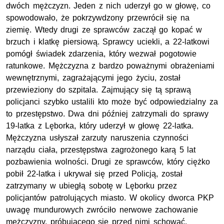
dwóch mężczyzn. Jeden z nich uderzył go w głowę, co
spowodowało, że pokrzywdzony przewrócił się na
ziemię. Wtedy drugi ze sprawców zaczął go kopać w
brzuch i klatkę piersiową. Sprawcy uciekli, a 22-latkowi
pomógł świadek zdarzenia, który wezwał pogotowie
ratunkowe. Mężczyzna z bardzo poważnymi obrażeniami
wewnętrznymi, zagrażającymi jego życiu, został
przewieziony do szpitala. Zajmujący się tą sprawą
policjanci szybko ustalili kto może być odpowiedzialny za
to przestępstwo. Dwa dni później zatrzymali do sprawy
19-latka z Lęborka, który uderzył w głowę 22-latka.
Mężczyzna usłyszał zarzuty naruszenia czynności
narządu ciała, przestępstwa zagrożonego karą 5 lat
pozbawienia wolności. Drugi ze sprawców, który ciężko
pobił 22-latka i ukrywał się przed Policją, został
zatrzymany w ubiegłą sobotę w Lęborku przez
policjantów patrolujących miasto. W okolicy dworca PKP
uwagę mundurowych zwróciło nerwowe zachowanie
mężczyzny, próbującego się przed nimi schować.