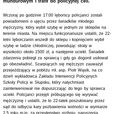
mundurowym i trafił do policyjnej celi.
Wczoraj po godzinie 17:00 lęborscy policjanci zostali
powiadomieni o ujęciu przez świadków młodego
mężczyzny, który wybił szybę w jednym ze sklepów na
terenie miasta. Na miejscu funkcjonariusze ustalili, że 22-
letni lęborczanin wszedł do sklepu i kopnięciem wybił
szybę w ladzie chłodniczej, powodując straty w
wysokości około 1500 zł, a następnie uciekł. Świadek
zdarzenia pobiegł za sprawcą i gdy go dogonił usiłował
go obezwładnić. Szarpiących się mężczyzn zauważył
przejeżdżający w pobliżu mł. asp. Piotr Wąsik, na co
dzień wykładowca Zakładu Interwencji Policyjnych
Szkoły Policji w Słupsku, który natychmiast
zainterweniował nie dopuszczając do tego by sprawca
uciekł. Policjanci przejęli próbującego się wyrywać
mężczyznę i ustalili, że to 22-latek poszukiwany przez
sąd do odbycia kary pozbawienia wolności w wymiarze
2,5 roku m.in. za przestępstwo rozboju, naruszenia