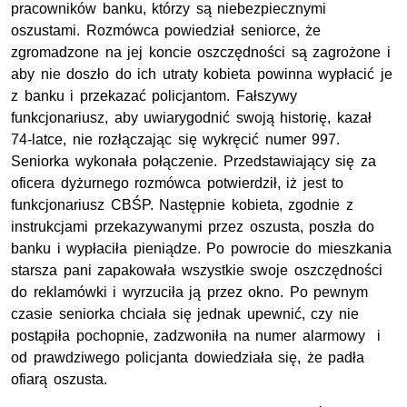
pracowników banku, którzy są niebezpiecznymi
oszustami. Rozmówca powiedział seniorce, że
zgromadzone na jej koncie oszczędności są zagrożone i
aby nie doszło do ich utraty kobieta powinna wypłacić je
z banku i przekazać policjantom. Fałszywy
funkcjonariusz, aby uwiarygodnić swoją historię, kazał
74-latce, nie rozłączając się wykręcić numer 997.
Seniorka wykonała połączenie. Przedstawiający się za
oficera dyżurnego rozmówca potwierdził, iż jest to
funkcjonariusz CBŚP. Następnie kobieta, zgodnie z
instrukcjami przekazywanymi przez oszusta, poszła do
banku i wypłaciła pieniądze. Po powrocie do mieszkania
starsza pani zapakowała wszystkie swoje oszczędności
do reklamówki i wyrzuciła ją przez okno. Po pewnym
czasie seniorka chciała się jednak upewnić, czy nie
postąpiła pochopnie, zadzwoniła na numer alarmowy i
od prawdziwego policjanta dowiedziała się, że padła
ofiarą oszusta.