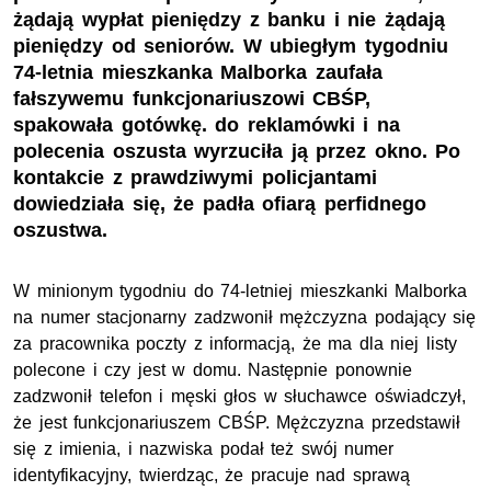
żądają wypłat pieniędzy z banku i nie żądają
pieniędzy od seniorów. W ubiegłym tygodniu
74-letnia mieszkanka Malborka zaufała
fałszywemu funkcjonariuszowi CBŚP,
spakowała gotówkę. do reklamówki i na
polecenia oszusta wyrzuciła ją przez okno. Po
kontakcie z prawdziwymi policjantami
dowiedziała się, że padła ofiarą perfidnego
oszustwa.
W minionym tygodniu do 74-letniej mieszkanki Malborka
na numer stacjonarny zadzwonił mężczyzna podający się
za pracownika poczty z informacją, że ma dla niej listy
polecone i czy jest w domu. Następnie ponownie
zadzwonił telefon i męski głos w słuchawce oświadczył,
że jest funkcjonariuszem CBŚP. Mężczyzna przedstawił
się z imienia, i nazwiska podał też swój numer
identyfikacyjny, twierdząc, że pracuje nad sprawą