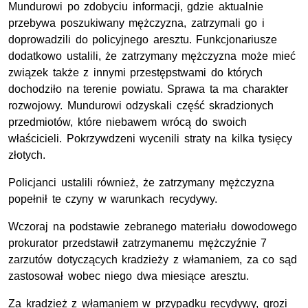
Mundurowi po zdobyciu informacji, gdzie aktualnie
przebywa poszukiwany mężczyzna, zatrzymali go i
doprowadzili do policyjnego aresztu. Funkcjonariusze
dodatkowo ustalili, że zatrzymany mężczyzna może mieć
związek także z innymi przestępstwami do których
dochodziło na terenie powiatu. Sprawa ta ma charakter
rozwojowy. Mundurowi odzyskali część skradzionych
przedmiotów, które niebawem wrócą do swoich
właścicieli. Pokrzywdzeni wycenili straty na kilka tysięcy
złotych.
Policjanci ustalili również, że zatrzymany mężczyzna
popełnił te czyny w warunkach recydywy.
Wczoraj na podstawie zebranego materiału dowodowego
prokurator przedstawił zatrzymanemu mężczyźnie 7
zarzutów dotyczących kradzieży z włamaniem, za co sąd
zastosował wobec niego dwa miesiące aresztu.
Za kradzież z włamaniem w przypadku recydywy, grozi