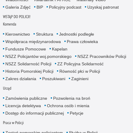
Galeria Zdjęć
BIP
Policyjny podcast
Uzyskaj patronat
WSTĄP DO POLICJI!
Komenda
Kierownictwo
Struktura
Jednostki podległe
Współpraca międzynarodowa
Prawa człowieka
Fundusze Pomocowe
Kapelan
NSZZ Policjantów woj.pomorskiego
NSZZ Pracowników Policji
NSZZ Solidarność Policji
ZZ Policyjna Solidarność
Historia Pomorskiej Policji
Równość płci w Policji
Zakres działania
Poszukiwani
Zaginieni
Urząd
Zamówienia publiczne
Pozwolenia na broń
Licencja detektywa
Ochrona osób i mienia
Dostęp do informacji publicznej
Petycje
Praca w Policji
Zostań pomorskim policjantem
Służba w Policji