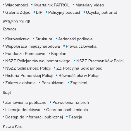
Wiadomości
Kwartalnik PATROL
Materiały Video
Galeria Zdjęć
BIP
Policyjny podcast
Uzyskaj patronat
WSTĄP DO POLICJI!
Komenda
Kierownictwo
Struktura
Jednostki podległe
Współpraca międzynarodowa
Prawa człowieka
Fundusze Pomocowe
Kapelan
NSZZ Policjantów woj.pomorskiego
NSZZ Pracowników Policji
NSZZ Solidarność Policji
ZZ Policyjna Solidarność
Historia Pomorskiej Policji
Równość płci w Policji
Zakres działania
Poszukiwani
Zaginieni
Urząd
Zamówienia publiczne
Pozwolenia na broń
Licencja detektywa
Ochrona osób i mienia
Dostęp do informacji publicznej
Petycje
Praca w Policji