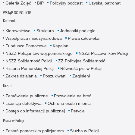
Galeria Zdjęć
BIP
Policyjny podcast
Uzyskaj patronat
WSTĄP DO POLICJI!
Komenda
Kierownictwo
Struktura
Jednostki podległe
Współpraca międzynarodowa
Prawa człowieka
Fundusze Pomocowe
Kapelan
NSZZ Policjantów woj.pomorskiego
NSZZ Pracowników Policji
NSZZ Solidarność Policji
ZZ Policyjna Solidarność
Historia Pomorskiej Policji
Równość płci w Policji
Zakres działania
Poszukiwani
Zaginieni
Urząd
Zamówienia publiczne
Pozwolenia na broń
Licencja detektywa
Ochrona osób i mienia
Dostęp do informacji publicznej
Petycje
Praca w Policji
Zostań pomorskim policjantem
Służba w Policji