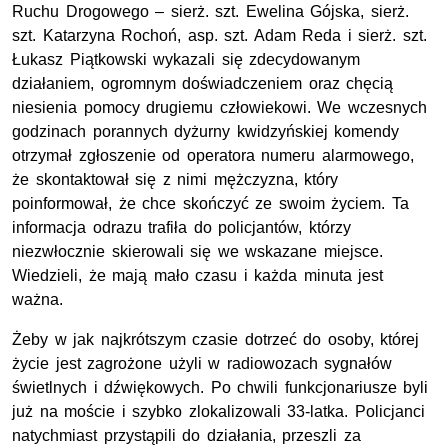
Ruchu Drogowego – sierż. szt. Ewelina Gójska, sierż.
szt. Katarzyna Rochoń, asp. szt. Adam Reda i sierż. szt.
Łukasz Piątkowski wykazali się zdecydowanym
działaniem, ogromnym doświadczeniem oraz chęcią
niesienia pomocy drugiemu człowiekowi. We wczesnych
godzinach porannych dyżurny kwidzyńskiej komendy
otrzymał zgłoszenie od operatora numeru alarmowego,
że skontaktował się z nimi mężczyzna, który
poinformował, że chce skończyć ze swoim życiem. Ta
informacja odrazu trafiła do policjantów, którzy
niezwłocznie skierowali się we wskazane miejsce.
Wiedzieli, że mają mało czasu i każda minuta jest
ważna.
Żeby w jak najkrótszym czasie dotrzeć do osoby, której
życie jest zagrożone użyli w radiowozach sygnałów
świetlnych i dźwiękowych. Po chwili funkcjonariusze byli
już na moście i szybko zlokalizowali 33-latka. Policjanci
natychmiast przystąpili do działania, przeszli za