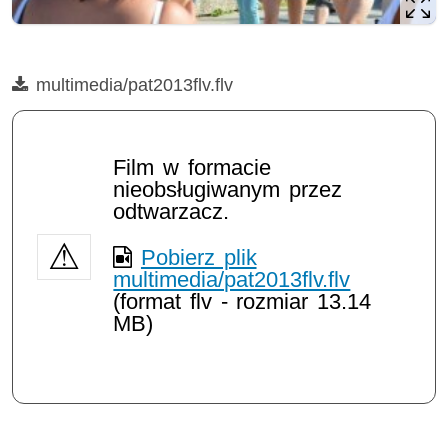
Film
multimedia/pat2013flv.flv
Opis filmu: multimedia/pat2013flv.flv
Film w formacie
nieobsługiwanym przez
odtwarzacz.
Pobierz plik
multimedia/pat2013flv.flv
(format flv - rozmiar 13.14
MB)