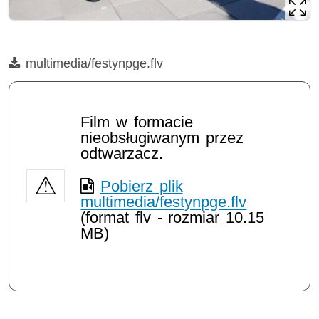
Film
multimedia/festynpge.flv
Opis filmu: multimedia/festynpge.flv
Film w formacie
nieobsługiwanym przez
odtwarzacz.
Pobierz plik
multimedia/festynpge.flv
(format flv - rozmiar 10.15
MB)