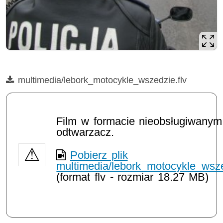
Film
multimedia/lebork_motocykle_wszedzie.flv
Opis filmu: multimedia/lebork_motocykle_wszedzie.flv
Film w formacie nieobsługiwanym
odtwarzacz.
Pobierz plik
multimedia/lebork_motocykle_wsze
(format flv - rozmiar 18.27 MB)