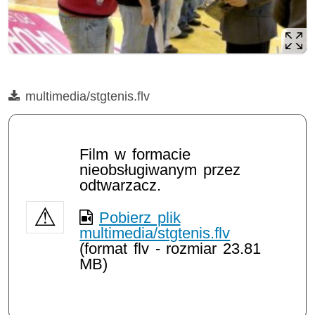
Film
multimedia/stgtenis.flv
Opis filmu: multimedia/stgtenis.flv
Film w formacie
nieobsługiwanym przez
odtwarzacz.
Pobierz plik
multimedia/stgtenis.flv
(format flv - rozmiar 23.81
MB)