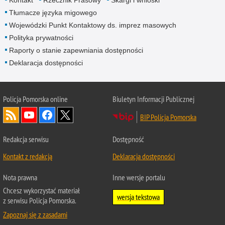
Kontakt
Rzecznik Prasowy
Skargi i wnioski
Tłumacze języka migowego
Wojewódzki Punkt Kontaktowy ds. imprez masowych
Polityka prywatności
Raporty o stanie zapewniania dostępności
Deklaracja dostępności
Policja Pomorska online
Biuletyn Informacji Publicznej
BIP Policja Pomorska
Redakcja serwisu
Dostępność
Kontakt z redakcją
Deklaracja dostępności
Nota prawna
Inne wersje portalu
Chcesz wykorzystać materiał
wersja tekstowa
z serwisu Policja Pomorska.
Zapoznaj się z zasadami