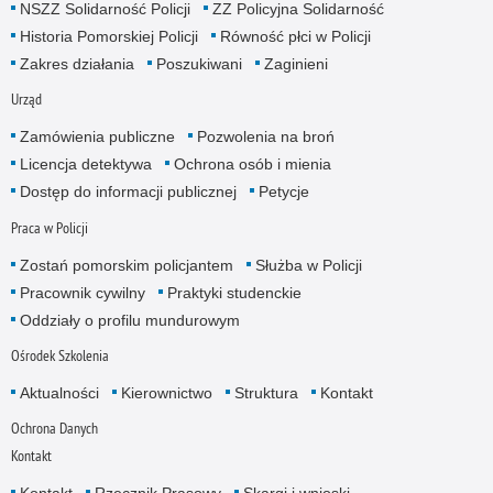
NSZZ Solidarność Policji
ZZ Policyjna Solidarność
Historia Pomorskiej Policji
Równość płci w Policji
Zakres działania
Poszukiwani
Zaginieni
Urząd
Zamówienia publiczne
Pozwolenia na broń
Licencja detektywa
Ochrona osób i mienia
Dostęp do informacji publicznej
Petycje
Praca w Policji
Zostań pomorskim policjantem
Służba w Policji
Pracownik cywilny
Praktyki studenckie
Oddziały o profilu mundurowym
Ośrodek Szkolenia
Aktualności
Kierownictwo
Struktura
Kontakt
Ochrona Danych
Kontakt