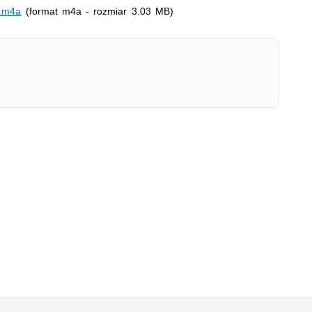
wideo
_.m4a
(format m4a - rozmiar 3.03 MB)