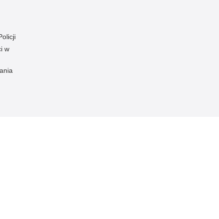
olicji
i w
ania
znej
Redakcja serwisu
Dostępność
Nota p
Chcesz 
Kontakt z redakcją
Deklaracja dostępności
orska
z serwi
Zapozna
Polityk