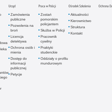
Urząd
Praca w Policji
Ośrodek Szkolenia
Ochrona D
o
Zamówienia
Zostań
Aktualności
publiczne
pomorskim
Kierownictwo
policjantem
Pozwolenia na
Struktura
broń
Służba w Policji
Kontakt
Licencja
Pracownik
detektywa
cywilny
dowa
Ochrona osób i
Praktyki
ieka
mienia
studenckie
Dostęp do
Oddziały o profilu
informacji
mundurowym
publicznej
antów
Petycje
kiego
w