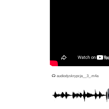
Nagranie audio
audiodyskrypcja__3_.m4a