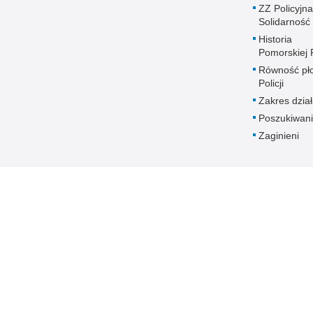
ZZ Policyjna
Solidarność
Historia
Pomorskiej P
Równość płc
Policji
Zakres dział
Poszukiwani
Zaginieni
Policja Pomorska online
Biuletyn Informacji Public
BIP Policja Pom