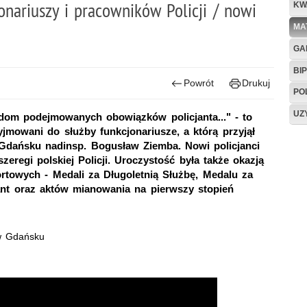
nariuszy i pracowników Policji / nowi
KW
MA
GA
BIP
Powrót
Drukuj
PO
UZ
adom podejmowanych obowiązków policjanta..." - to
yjmowani do służby funkcjonariusze, a którą przyjął
Gdańsku nadinsp. Bogusław Ziemba. Nowi policjanci
eregi polskiej Policji. Uroczystość była także okazją
towych - Medali za Długoletnią Służbę, Medalu za
cjant oraz aktów mianowania na pierwszy stopień
w Gdańsku