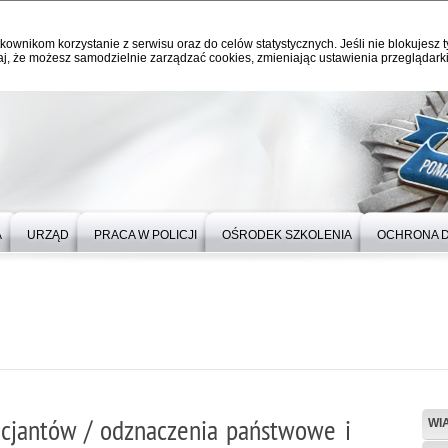
kownikom korzystanie z serwisu oraz do celów statystycznych. Jeśli nie blokujesz t
j, że możesz samodzielnie zarządzać cookies, zmieniając ustawienia przeglądarki
A
URZĄD
PRACA W POLICJI
OŚRODEK SZKOLENIA
OCHRONA 
icjantów / odznaczenia państwowe i
WI