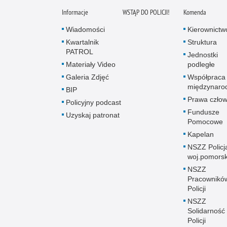
Informacje
WSTĄP DO POLICJI!
Komenda
Wiadomości
Kierownictw
Kwartalnik
Struktura
PATROL
Jednostki
Materiały Video
podległe
Galeria Zdjęć
Współpraca
międzynaro
BIP
Prawa człow
Policyjny podcast
Fundusze
Uzyskaj patronat
Pomocowe
Kapelan
NSZZ Policj
woj.pomors
NSZZ
Pracownikó
Policji
NSZZ
Solidarność
Policji