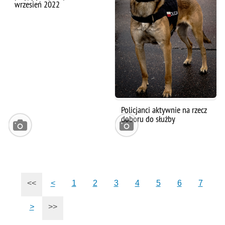
wrzesień 2022
Policjanci aktywnie na rzecz
doboru do służby
<<
<
1
2
3
4
5
6
7
>
>>