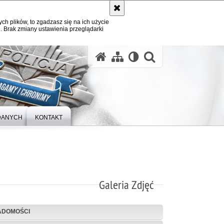
ych plików, to zgadzasz się na ich użycie
. Brak zmiany ustawienia przeglądarki
otwórz wysz
DANYCH
KONTAKT
Galeria Zdjęć
ADOMOŚCI