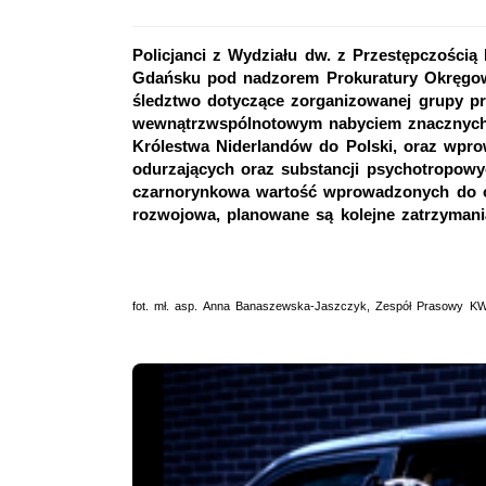
Policjanci z Wydziału dw. z Przestępczości
Gdańsku pod nadzorem Prokuratury Okręgow
śledztwo dotyczące zorganizowanej grupy pr
wewnątrzwspólnotowym nabyciem znacznych i
Królestwa Niderlandów do Polski, oraz wpr
odurzających oraz substancji psychotropow
czarnorynkowa wartość wprowadzonych do ob
rozwojowa, planowane są kolejne zatrzymani
fot. mł. asp. Anna Banaszewska-Jaszczyk, Zespół Prasowy K