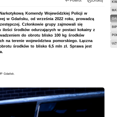
Powrót
Drukuj
KW
MA
ą Narkotykową Komendy Wojewódzkiej Policji w
ej w Gdańsku, od września 2022 roku, prowadzą
GA
zestępczej. Członkowie grupy zajmowali się
BIP
lości środków odurzających w postaci kokainy z
owadzeniem do obrotu blisko 100 kg środków
PO
ych na terenie województwa pomorskiego. Łączna
UZ
rotu środków to blisko 6,5 mln zł. Sprawa jest
a.
WP Gdańsk.