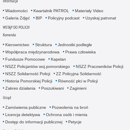
Informacje
Wiadomości
Kwartalnik PATROL
Materiały Video
Galeria Zdjęć
BIP
Policyjny podcast
Uzyskaj patronat
WSTĄP DO POLICJI!
Komenda
Kierownictwo
Struktura
Jednostki podległe
Współpraca międzynarodowa
Prawa człowieka
Fundusze Pomocowe
Kapelan
NSZZ Policjantów woj.pomorskiego
NSZZ Pracowników Policji
NSZZ Solidarność Policji
ZZ Policyjna Solidarność
Historia Pomorskiej Policji
Równość płci w Policji
Zakres działania
Poszukiwani
Zaginieni
Urząd
Zamówienia publiczne
Pozwolenia na broń
Licencja detektywa
Ochrona osób i mienia
Dostęp do informacji publicznej
Petycje